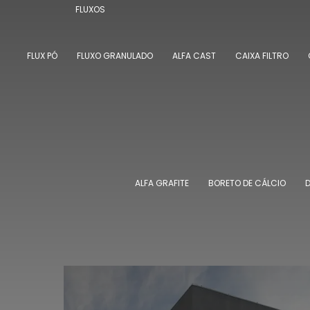
FLUXOS
FLUX PÓ
FLUXO GRANULADO
ALFA CAST
CAIXA FILTRO
ALFA GRAFITE
BORETO DE CÁLCIO
D