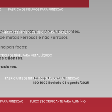
O
FÁBRICA DE INSUMOS PARA FUNDIÇÃO
âmicos, Grafites, Tintas, Lubrificantes,
FÁBRICA DE NITRETO DE SILÍCIO PARA FUNDIÇÃO
de metais Ferrosos e não Ferrosos.
ncipais focos:
ROLE DE NÍVEL PARA METAL LÍQUIDO
s Clientes.
radores.
Johnny Diniz Sandes
FABRICANTE DE NITRETO DE SILÍCIO PARA FUNDIÇÃO
ISQ 1002 Revisão 05 agosto/2025
 PARA FUNDIÇÃO
FLUXO ESCORIFICANTE PARA ALUMÍNIO