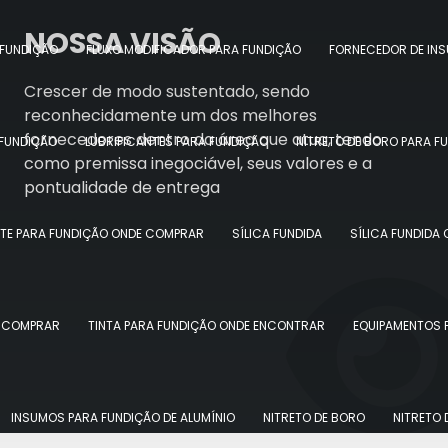
NOSSA VISÃO
 FUNDIÇÃO
FLUXO MODIFICADOR PARA FUNDIÇÃO
FORNECEDOR DE IN
Crescer de modo sustentado, sendo
reconhecidamente um dos melhores
fornecedores dentro da área que atua, tendo
 FUNDIÇÃO
LUBRIFICANTES PARA FUNDIÇÃO
NITRETO DE BORO PARA F
como premissa inegociável, seus valores e a
pontualidade de entrega
ITE PARA FUNDIÇÃO ONDE COMPRAR
SÍLICA FUNDIDA
SÍLICA FUNDIDA
E COMPRAR
TINTA PARA FUNDIÇÃO ONDE ENCONTRAR
EQUIPAMENTOS 
INSUMOS PARA FUNDIÇÃO DE ALUMÍNIO
NITRETO DE BORO
NITRETO 