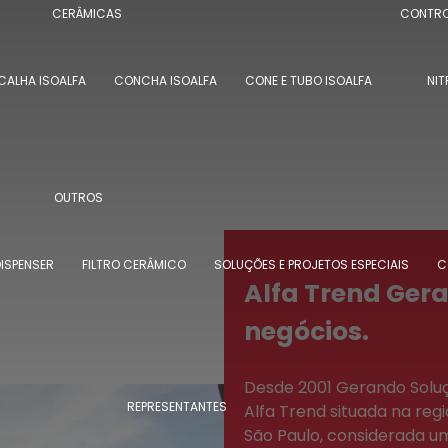
CERÂMICAS
CONTRO
CALHA ISOALFA
CONCHA ISOALFA
CONE E TUBO ISOALFA
NIT
OUTROS
ISPENSER
FILTRO CERÂMICO
SOLUÇÕES E PROJETOS ESPECIAIS
C
Alfa Trend Ger
negócios.
Desde 2001 Gerando Soluç
REPRESENTANTES
Alfa Trend situada na regi
São Paulo, considerada u