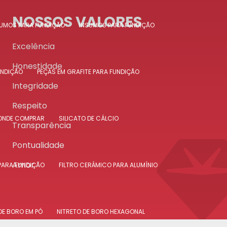
NOSSOS VALORES
SUMOS PARA FUNDIÇÃO
INSUMOS PARA FUNDIÇÃO
Excelência
Honestidade
UNDIÇÃO
PEÇAS EM GRAFITE PARA FUNDIÇÃO
Integridade
Respeito
 ONDE COMPRAR
SILICATO DE CÁLCIO
Transparência
Pontualidade
Amor
PARA FUNDIÇÃO
FILTRO CERÂMICO PARA ALUMÍNIO
DE BORO EM PÓ
NITRETO DE BORO HEXAGONAL