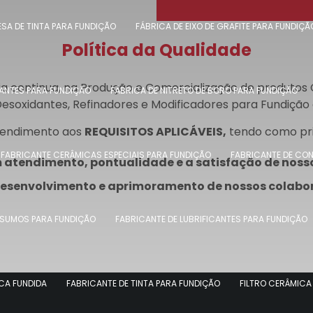
SA DE TINTA PARA FUNDIÇÃO
FÁBRICA DE EIXO DE GRAFITE PARA FUNDIÇÃ
Política da Qualidade
continua, na Produção e Comercialização de produtos Cer
CANTES PARA FUNDIÇÃO
FÁBRICA DE NITRETO DE BORO PARA FUNDIÇÃO
esoxidantes, Refinadores e Modificadores para Fundição 
tendimento aos
REQUISITOS APLICÁVEIS,
tendo como pri
FABRICANTE CERÂMICAS ESPECIAIS PARA FUNDIÇÃO
FABRICANTE DE CONT
m atendimento, pontualidade e a satisfação de nosso
 desenvolvimento e aprimoramento de nossos colabo
NSUMOS PARA FUNDIÇÃO
FABRICANTE DE LUBRIFICANTES PARA FUNDIÇÃO
ICA FUNDIDA
FABRICANTE DE TINTA PARA FUNDIÇÃO
FILTRO CERÂMICA