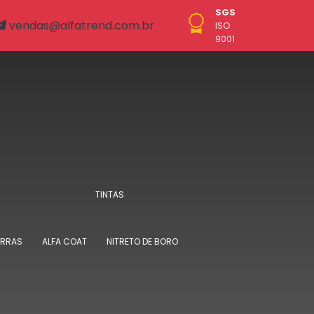
SGS
vendas@alfatrend.com.br
ISO
9001
TINTAS
ORRAS
ALFA COAT
NITRETO DE BORO