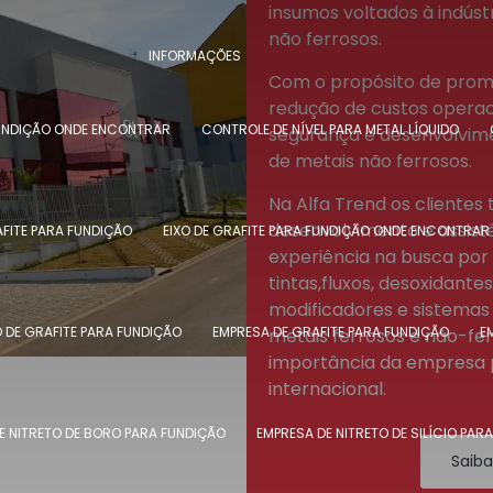
insumos voltados à indúst
não ferrosos.
INFORMAÇÕES
Com o propósito de prom
redução de custos operac
FUNDIÇÃO ONDE ENCONTRAR
CONTROLE DE NÍVEL PARA METAL LÍQUIDO
segurança e desenvolvime
de metais não ferrosos.
Na Alfa Trend os clientes
desenvolvimento e assist
AFITE PARA FUNDIÇÃO
EIXO DE GRAFITE PARA FUNDIÇÃO ONDE ENCONTRAR
experiência na busca por 
tintas,fluxos, desoxidante
modificadores e sistemas 
O DE GRAFITE PARA FUNDIÇÃO
EMPRESA DE GRAFITE PARA FUNDIÇÃO
E
metais ferrosos e não-fer
importância da empresa p
internacional.
E NITRETO DE BORO PARA FUNDIÇÃO
EMPRESA DE NITRETO DE SILÍCIO PAR
Saiba