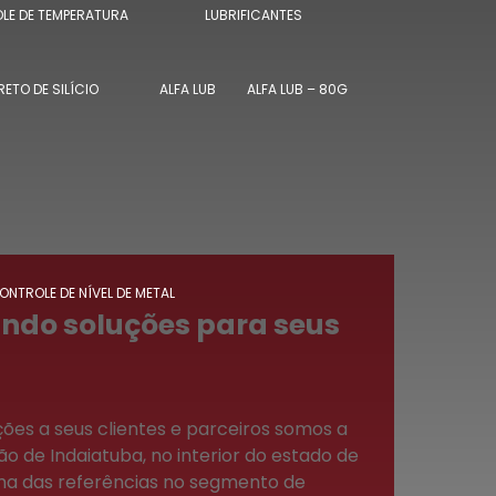
LE DE TEMPERATURA
LUBRIFICANTES
RETO DE SILÍCIO
ALFA LUB
ALFA LUB – 80G
ONTROLE DE NÍVEL DE METAL
ando soluções para seus
ões a seus clientes e parceiros somos a
ão de Indaiatuba, no interior do estado de
ma das referências no segmento de