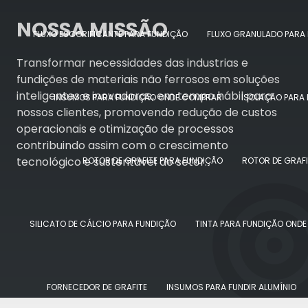
NOSSA MISSÃO
FLUXO ESCORIFICANTE PARA FUNDIÇÃO
FLUXO GRANULADO PARA
Transformar necessidades das industrias e
fundições de materiais não ferrosos em soluções
inteligentes e inovadoras, em tempo hábil para
INSUMOS PARA FUNDIÇÃO ONDE COMPRAR
ISOLAÇÃO PARA
nossos clientes, promovendo redução de custos
operacionais e otimização de processos
contribuindo assim com o crescimento
tecnológico e sustentável do setor.
ROTOR DE GRAFITE PARA FUNDIÇÃO
ROTOR DE GRAF
SILICATO DE CÁLCIO PARA FUNDIÇÃO
TINTA PARA FUNDIÇÃO OND
FORNECEDOR DE GRAFITE
INSUMOS PARA FUNDIR ALUMÍNIO