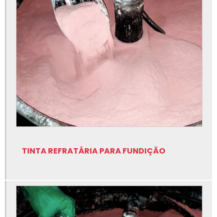
Fábrica de isolação para fundição
Fábrica de lubrificantes para fundição
Fábrica de nitreto de boro para fundição
Fábrica de nitreto de silício para fundição
Fábrica de rotor de grafite para fundição
Fabricante cerâmicas especiais para fundição
Fabricante de controle de nível para metal líquido
Fabricante de eixo de grafite para fundição
TINTA REFRATÁRIA PARA FUNDIÇÃO
Fabricante de insumos para fundição
Fabricante de lubrificantes para fundição
Fabricante de nitreto de silício para fundição