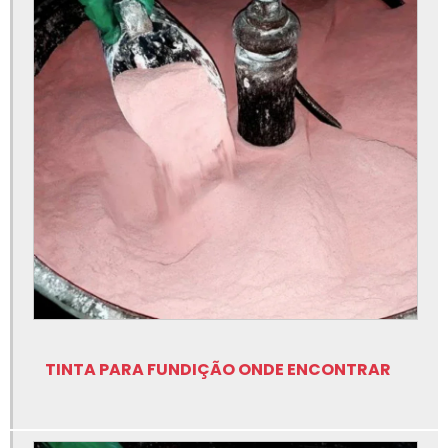
Fabricante de peças em grafite para fundição
Fabricante de sílica fundida
Fabricante de tinta para fundição
Filtro cerâmica para fundição
Fluxo escorificante para alumínio
Fluxo escorificante para fundição
Fluxo granulado para fundição
Fluxo modificador para fundição
Fornecedor de insumos para fundição
Insumos para fundição
TINTA PARA FUNDIÇÃO ONDE ENCONTRAR
Insumos para fundição onde comprar
Isolação para fundição