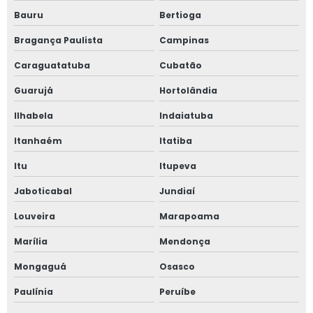
Bauru
Bertioga
Bragança Paulista
Campinas
Caraguatatuba
Cubatão
Guarujá
Hortolândia
Ilhabela
Indaiatuba
Itanhaém
Itatiba
Itu
Itupeva
Jaboticabal
Jundiaí
Louveira
Marapoama
Marília
Mendonça
Mongaguá
Osasco
Paulínia
Peruíbe