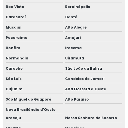
Boa Vista
Rorainópolis
Caracaraí
Cantá
Mucajaí
Alto Alegre
Pacaraima
Amajari
Bonfim
Iracema
Normandia
Uiramutã
Caroebe
São João da Baliza
São Luís
Candeias do Jamari
Cujubim
Alta Floresta d'Oeste
São Miguel do Guaporé
Alto Paraíso
Nova Brasilândia d'Oeste
Aracaju
Nossa Senhora do Socorro