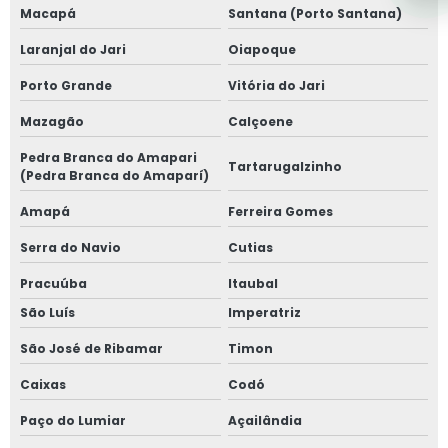
Macapá
Santana (Porto Santana)
Laranjal do Jari
Oiapoque
Porto Grande
Vitória do Jari
Mazagão
Calçoene
Pedra Branca do Amapari
Tartarugalzinho
(Pedra Branca do Amaparí)
Amapá
Ferreira Gomes
Serra do Navio
Cutias
Pracuúba
Itaubal
São Luís
Imperatriz
São José de Ribamar
Timon
Caixas
Codó
Paço do Lumiar
Açailândia