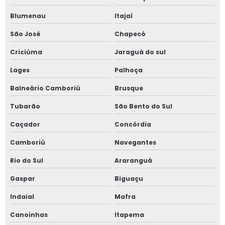
Blumenau
Itajaí
São José
Chapecó
Criciúma
Jaraguá do sul
Lages
Palhoça
Balneário Camboriú
Brusque
Tubarão
São Bento do Sul
Caçador
Concórdia
Camboriú
Navegantes
Rio do Sul
Araranguá
Gaspar
Biguaçu
Indaial
Mafra
Canoinhas
Itapema