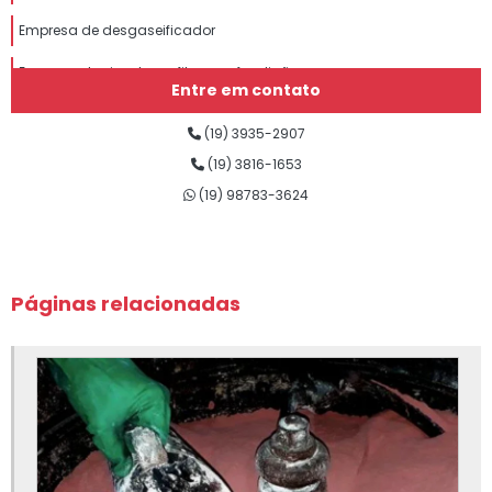
Empresa de desgaseificador
Empresa de eixo de grafite para fundição
Entre em contato
Empresa de grafite para fundição
(19) 3935-2907
Empresa de insumos para fundição
(19) 3816-1653
(19) 98783-3624
Empresa de lubrificantes para fundição
Empresa de nitreto de boro para fundição
Empresa de nitreto de silício para fundição
Páginas relacionadas
Empresa de sílica fundida
Empresa de silicato de cálcio para fundição
Empresa de tinta para fundição
Fábrica de eixo de grafite para fundição
Fábrica de insumos para fundição