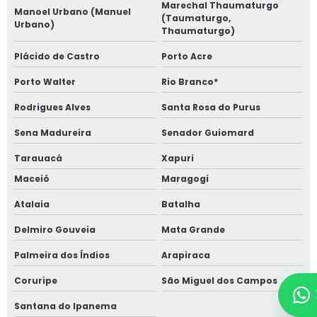
Marechal Thaumaturgo
Manoel Urbano (Manuel
(Taumaturgo,
Urbano)
Thaumaturgo)
Plácido de Castro
Porto Acre
Porto Walter
Rio Branco*
Rodrigues Alves
Santa Rosa do Purus
Sena Madureira
Senador Guiomard
Tarauacá
Xapuri
Maceió
Maragogi
Atalaia
Batalha
Delmiro Gouveia
Mata Grande
Palmeira dos Índios
Arapiraca
Coruripe
São Miguel dos Campos
Santana do Ipanema