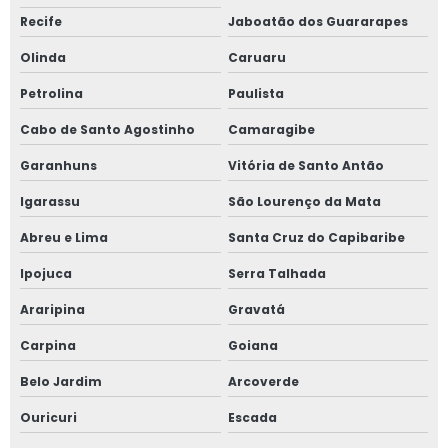
Recife
Jaboatão dos Guararapes
Olinda
Caruaru
Petrolina
Paulista
Cabo de Santo Agostinho
Camaragibe
Garanhuns
Vitória de Santo Antão
Igarassu
São Lourenço da Mata
Abreu e Lima
Santa Cruz do Capibaribe
Ipojuca
Serra Talhada
Araripina
Gravatá
Carpina
Goiana
Belo Jardim
Arcoverde
Ouricuri
Escada