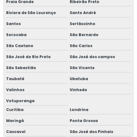
Praia Grande
Ribeirão Preto
Riviera de São Lourenço
Santo André
Santos
Sertãozinho
Sorocaba
São Bernardo
São Caetano
São Carlos
São José do Rio Preto
São José dos campos
São Sebastião
São Vicente
Taubaté
Ubatuba
Valinhos
Vinhedo
Votuporanga
Curitiba
Londrina
Maringá
Ponta Grossa
Cascavel
São José dos Pinhais