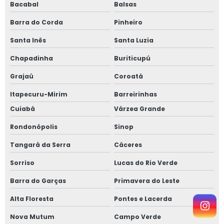
Bacabal
Balsas
Barra do Corda
Pinheiro
Santa Inês
Santa Luzia
Chapadinha
Buriticupú
Grajaú
Coroatá
Itapecuru-Mirim
Barreirinhas
Cuiabá
Várzea Grande
Rondonópolis
Sinop
Tangará da Serra
Cáceres
Sorriso
Lucas do Rio Verde
Barra do Garças
Primavera do Leste
Alta Floresta
Pontes e Lacerda
Nova Mutum
Campo Verde