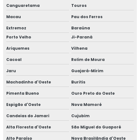
Canguaretama
Touros
Macau
Pau dos Ferros
Extremoz
Baraúna
Porto Velho
Ji-Paraná
Ariquemes
Vilhena
Cacoal
Rolim de Moura
Jaru
Guajará-Mirim
Machadinho d'Oeste
Buritis
Pimenta Bueno
Ouro Preto do Oeste
Espigão d'Oeste
Nova Mamoré
Candeias do Jamari
Cujubim
Alta Floresta d'Oeste
São Miguel do Guaporé
Alto Paraíso
Nova Brasilândia d'Oeste