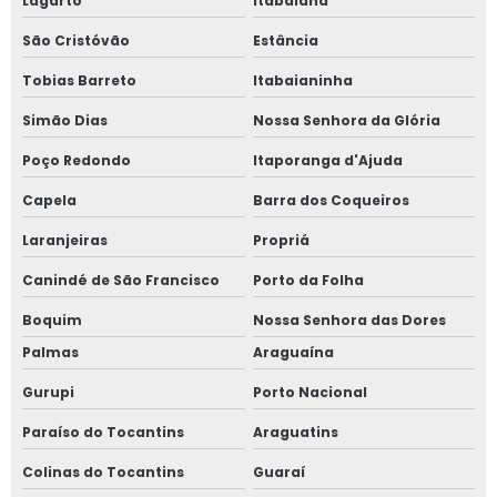
Lagarto
Itabaiana
São Cristóvão
Estância
Tobias Barreto
Itabaianinha
Simão Dias
Nossa Senhora da Glória
Poço Redondo
Itaporanga d'Ajuda
Capela
Barra dos Coqueiros
Laranjeiras
Propriá
Canindé de São Francisco
Porto da Folha
Boquim
Nossa Senhora das Dores
Palmas
Araguaína
Gurupi
Porto Nacional
Paraíso do Tocantins
Araguatins
Colinas do Tocantins
Guaraí