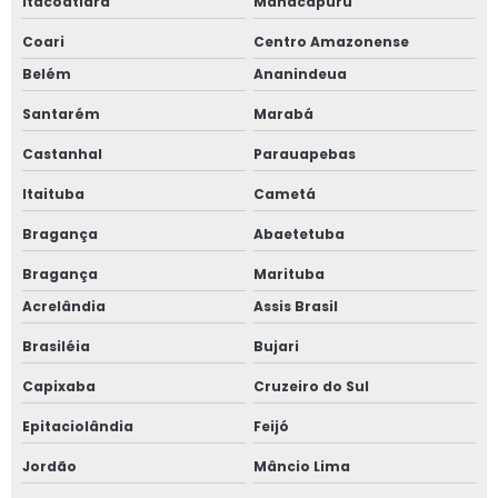
Itacoatiara
Manacapuru
Coari
Centro Amazonense
Belém
Ananindeua
Santarém
Marabá
Castanhal
Parauapebas
Itaituba
Cametá
Bragança
Abaetetuba
Bragança
Marituba
Acrelândia
Assis Brasil
Brasiléia
Bujari
Capixaba
Cruzeiro do Sul
Epitaciolândia
Feijó
Jordão
Mâncio Lima