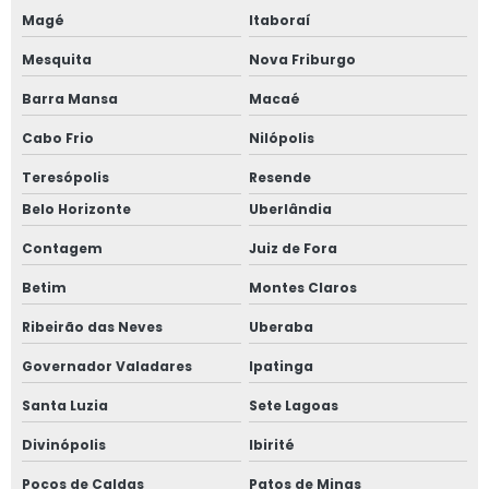
Magé
Itaboraí
Tinta refratária para fundição
Mesquita
Nova Friburgo
Material refratário para fundição
Barra Mansa
Macaé
Cabo Frio
Nilópolis
Teresópolis
Resende
Belo Horizonte
Uberlândia
Contagem
Juiz de Fora
Betim
Montes Claros
Ribeirão das Neves
Uberaba
Governador Valadares
Ipatinga
Santa Luzia
Sete Lagoas
Divinópolis
Ibirité
Poços de Caldas
Patos de Minas