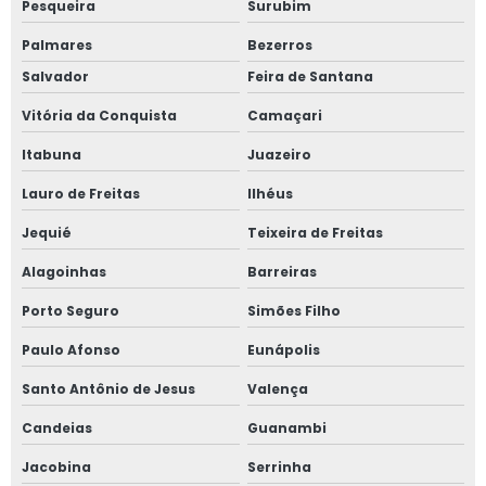
Pesqueira
Surubim
Palmares
Bezerros
Salvador
Feira de Santana
Vitória da Conquista
Camaçari
Itabuna
Juazeiro
Lauro de Freitas
Ilhéus
Jequié
Teixeira de Freitas
Alagoinhas
Barreiras
Porto Seguro
Simões Filho
Paulo Afonso
Eunápolis
Santo Antônio de Jesus
Valença
Candeias
Guanambi
Jacobina
Serrinha