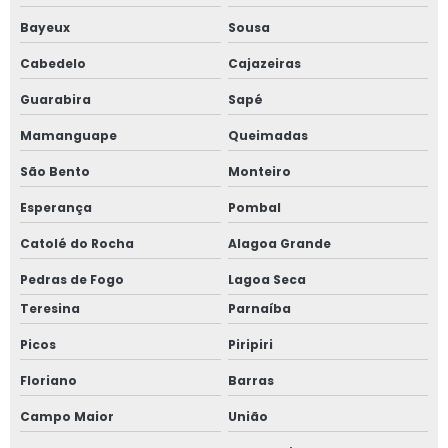
Bayeux
Sousa
Cabedelo
Cajazeiras
Guarabira
Sapé
Mamanguape
Queimadas
São Bento
Monteiro
Esperança
Pombal
Catolé do Rocha
Alagoa Grande
Pedras de Fogo
Lagoa Seca
Teresina
Parnaíba
Picos
Piripiri
Floriano
Barras
Campo Maior
União