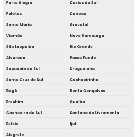
Porto Alegre
Caxias do Sul
Pelotas
Canoas
Santa Maria
Gravataí
Viamão
Novo Hamburgo
São Leopoldo
Rio Grande
Alvorada
Passo Fundo
Sapucaia do Sul
Uruguaiana
Santa Cruz do Sul
Cachoeirinha
Bagé
Bento Gonçalves
Erechim
Guaíba
Cachoeira do Sul
Santana do Livramento
Esteio
Ijuí
Alegrete