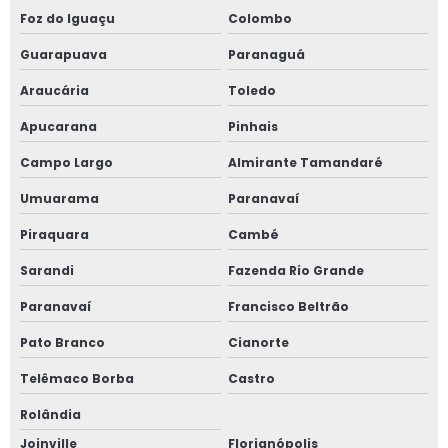
Foz do Iguaçu
Colombo
Guarapuava
Paranaguá
Araucária
Toledo
Apucarana
Pinhais
Campo Largo
Almirante Tamandaré
Umuarama
Paranavaí
Piraquara
Cambé
Sarandi
Fazenda Rio Grande
Paranavaí
Francisco Beltrão
Pato Branco
Cianorte
Telêmaco Borba
Castro
Rolândia
Joinville
Florianópolis