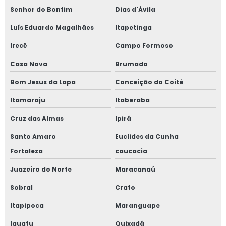
Senhor do Bonfim
Dias d'Ávila
Luís Eduardo Magalhães
Itapetinga
Irecê
Campo Formoso
Casa Nova
Brumado
Bom Jesus da Lapa
Conceição do Coité
Itamaraju
Itaberaba
Cruz das Almas
Ipirá
Santo Amaro
Euclides da Cunha
Fortaleza
caucacia
Juazeiro do Norte
Maracanaú
Sobral
Crato
Itapipoca
Maranguape
Iguatu
Quixadá