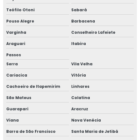
Teófilo Otoni
Sabará
Pouso Alegre
Barbacena
Varginha
Conselheiro Lafeiete
Araguari
Itabira
Passos
Serra
Vila Velha
Cariacica
Vitória
Cachoeiro de Itapemirim
Linhares
São Mateus
Colatina
Guarapari
Aracruz
Viana
Nova Venécia
Barra de São Francisco
Santa Maria de Jetibá