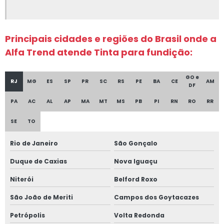
Filtro cerâmico para alumínio
Fornecedor de grafite
Principais cidades e regiões do Brasil onde a
Insumos para fundir alumínio
Alfa Trend atende Tinta para fundição:
Insumos para fundição de alumínio
GO e
RJ
MG
ES
SP
PR
SC
RS
PE
BA
CE
AM
DF
Nitreto de boro
PA
AC
AL
AP
MA
MT
MS
PB
PI
RN
RO
RR
Nitreto de boro em pó
SE
TO
Nitreto de boro hexagonal
Rio de Janeiro
São Gonçalo
Nitreto de silício
Duque de Caxias
Nova Iguaçu
Peças em grafite
Niterói
Belford Roxo
Rotor grafite
São João de Meriti
Campos dos Goytacazes
Silicato de cálcio comprar
Petrópolis
Volta Redonda
Tinta para fundição