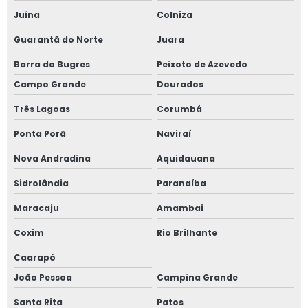
Juína
Colniza
Guarantã do Norte
Juara
Barra do Bugres
Peixoto de Azevedo
Campo Grande
Dourados
Três Lagoas
Corumbá
Ponta Porã
Naviraí
Nova Andradina
Aquidauana
Sidrolândia
Paranaíba
Maracaju
Amambai
Coxim
Rio Brilhante
Caarapó
João Pessoa
Campina Grande
Santa Rita
Patos