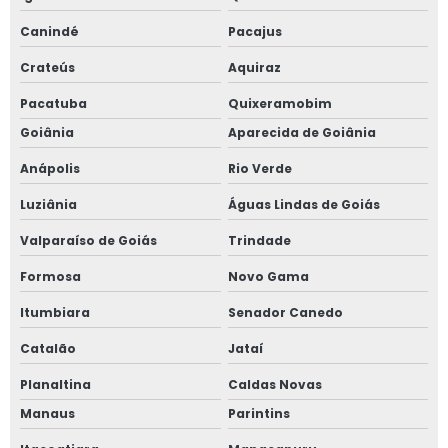
Canindé
Pacajus
Crateús
Aquiraz
Pacatuba
Quixeramobim
Goiânia
Aparecida de Goiânia
Anápolis
Rio Verde
Luziânia
Águas Lindas de Goiás
Valparaíso de Goiás
Trindade
Formosa
Novo Gama
Itumbiara
Senador Canedo
Catalão
Jataí
Planaltina
Caldas Novas
Manaus
Parintins