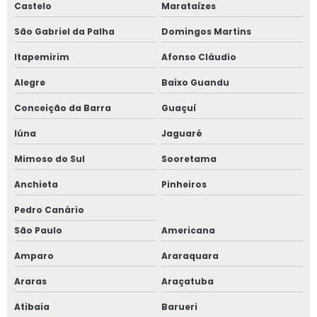
Castelo
Marataízes
São Gabriel da Palha
Domingos Martins
Itapemirim
Afonso Cláudio
Alegre
Baixo Guandu
Conceição da Barra
Guaçuí
Iúna
Jaguaré
Mimoso do Sul
Sooretama
Anchieta
Pinheiros
Pedro Canário
São Paulo
Americana
Amparo
Araraquara
Araras
Araçatuba
Atibaia
Barueri