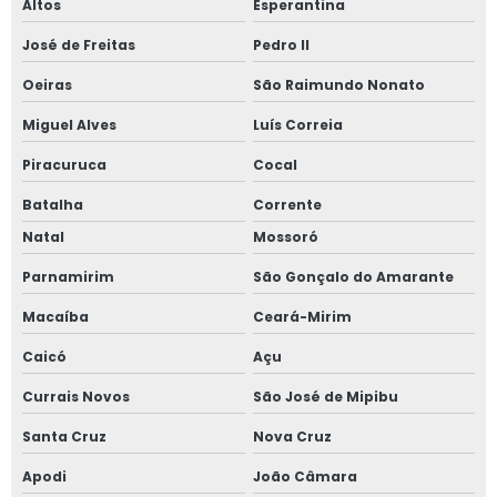
Altos
Esperantina
José de Freitas
Pedro II
Oeiras
São Raimundo Nonato
Miguel Alves
Luís Correia
Piracuruca
Cocal
Batalha
Corrente
Natal
Mossoró
Parnamirim
São Gonçalo do Amarante
Macaíba
Ceará-Mirim
Caicó
Açu
Currais Novos
São José de Mipibu
Santa Cruz
Nova Cruz
Apodi
João Câmara