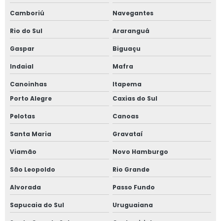
Camboriú
Navegantes
Rio do Sul
Araranguá
Gaspar
Biguaçu
Indaial
Mafra
Canoinhas
Itapema
Porto Alegre
Caxias do Sul
Pelotas
Canoas
Santa Maria
Gravataí
Viamão
Novo Hamburgo
São Leopoldo
Rio Grande
Alvorada
Passo Fundo
Sapucaia do Sul
Uruguaiana