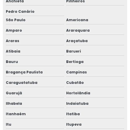
Anchieta
Pinheiros
Pedro Canário
São Paulo
Americana
Amparo
Araraquara
Araras
Araçatuba
Atibaia
Barueri
Bauru
Bertioga
Bragança Paulista
Campinas
Caraguatatuba
Cubatão
Guarujá
Hortolândia
Ilhabela
Indaiatuba
Itanhaém
Itatiba
Itu
Itupeva