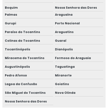
Boquim
Nossa Senhora das Dores
Palmas
Araguaína
Gurupi
Porto Nacional
Paraíso do Tocantins
Araguatins
Colinas do Tocantins
Guaraí
Tocantinópolis
Dianópolis
Miracema do Tocantins
Formoso do Araguaia
Augustinópolis
Taguatinga
Pedro Afonso
Miranorte
Lagoa da Confusão
Goiatins
São Miguel do Tocantins
Nova Olinda
Nossa Senhora das Dores