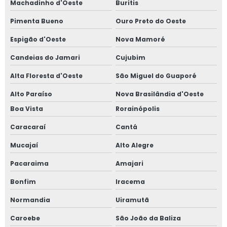
Machadinho d'Oeste
Buritis
Pimenta Bueno
Ouro Preto do Oeste
Espigão d'Oeste
Nova Mamoré
Candeias do Jamari
Cujubim
Alta Floresta d'Oeste
São Miguel do Guaporé
Alto Paraíso
Nova Brasilândia d'Oeste
Boa Vista
Rorainópolis
Caracaraí
Cantá
Mucajaí
Alto Alegre
Pacaraima
Amajari
Bonfim
Iracema
Normandia
Uiramutã
Caroebe
São João da Baliza