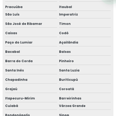
Pracuúba
Itaubal
São Luís
Imperatriz
São José de Ribamar
Timon
Caixas
Codó
Paço do Lumiar
Açailândia
Bacabal
Balsas
Barra do Corda
Pinheiro
Santa Inês
Santa Luzia
Chapadinha
Buriticupú
Grajaú
Coroatá
Itapecuru-Mirim
Barreirinhas
Cuiabá
Várzea Grande
Rondonópolis
Sinop