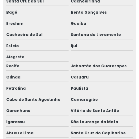
Santa Cruz do Sul
Cachoeirinha
Bagé
Bento Gonçalves
Erechim
Guaíba
Cachoeira do Sul
Santana do Livramento
Esteio
Ijuí
Alegrete
Recife
Jaboatão dos Guararapes
Olinda
Caruaru
Petrolina
Paulista
Cabo de Santo Agostinho
Camaragibe
Garanhuns
Vitória de Santo Antão
Igarassu
São Lourenço da Mata
Abreu e Lima
Santa Cruz do Capibaribe