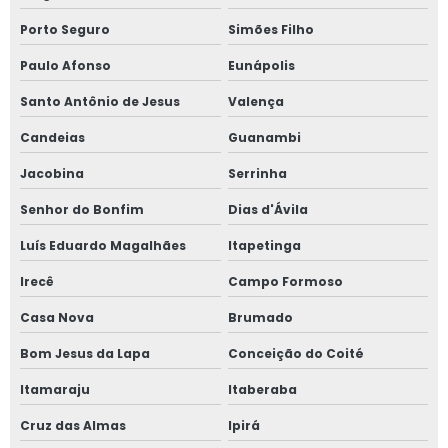
Porto Seguro
Simões Filho
Paulo Afonso
Eunápolis
Santo Antônio de Jesus
Valença
Candeias
Guanambi
Jacobina
Serrinha
Senhor do Bonfim
Dias d'Ávila
Luís Eduardo Magalhães
Itapetinga
Irecê
Campo Formoso
Casa Nova
Brumado
Bom Jesus da Lapa
Conceição do Coité
Itamaraju
Itaberaba
Cruz das Almas
Ipirá