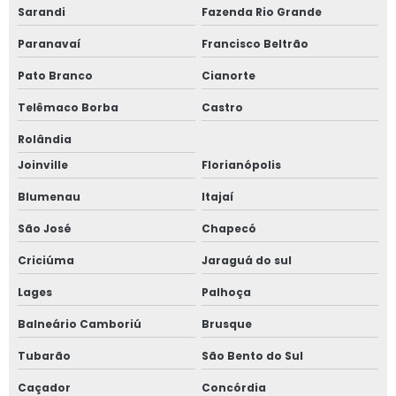
Sarandi
Fazenda Rio Grande
Paranavaí
Francisco Beltrão
Pato Branco
Cianorte
Telêmaco Borba
Castro
Rolândia
Joinville
Florianópolis
Blumenau
Itajaí
São José
Chapecó
Criciúma
Jaraguá do sul
Lages
Palhoça
Balneário Camboriú
Brusque
Tubarão
São Bento do Sul
Caçador
Concórdia