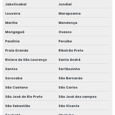
Jaboticabal
Jundiaí
Louveira
Marapoama
Marília
Mendonça
Mongaguá
Osasco
Paulínia
Peruíbe
Praia Grande
Ribeirão Preto
Riviera de São Lourenço
Santo André
Santos
Sertãozinho
Sorocaba
São Bernardo
São Caetano
São Carlos
São José do Rio Preto
São José dos campos
São Sebastião
São Vicente