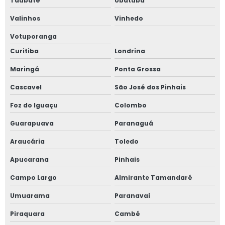
Taubaté
Ubatuba
Valinhos
Vinhedo
Votuporanga
Curitiba
Londrina
Maringá
Ponta Grossa
Cascavel
São José dos Pinhais
Foz do Iguaçu
Colombo
Guarapuava
Paranaguá
Araucária
Toledo
Apucarana
Pinhais
Campo Largo
Almirante Tamandaré
Umuarama
Paranavaí
Piraquara
Cambé