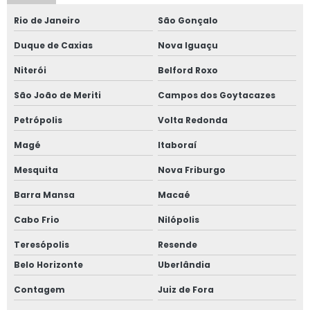
Rio de Janeiro
São Gonçalo
Filtro cerâmico para alumínio
Duque de Caxias
Nova Iguaçu
Fornecedor de grafite
Niterói
Belford Roxo
Insumos para fundir alumínio
São João de Meriti
Campos dos Goytacazes
Insumos para fundição de alumínio
Petrópolis
Volta Redonda
Nitreto de boro
Magé
Itaboraí
Nitreto de boro em pó
Mesquita
Nova Friburgo
Nitreto de boro hexagonal
Barra Mansa
Macaé
Nitreto de silício
Cabo Frio
Nilópolis
Peças em grafite
Teresópolis
Resende
Rotor grafite
Belo Horizonte
Uberlândia
Silicato de cálcio comprar
Contagem
Juiz de Fora