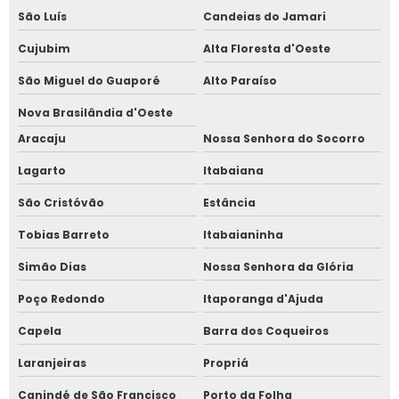
São Luís
Candeias do Jamari
Cujubim
Alta Floresta d'Oeste
São Miguel do Guaporé
Alto Paraíso
Nova Brasilândia d'Oeste
Aracaju
Nossa Senhora do Socorro
Lagarto
Itabaiana
São Cristóvão
Estância
Tobias Barreto
Itabaianinha
Simão Dias
Nossa Senhora da Glória
Poço Redondo
Itaporanga d'Ajuda
Capela
Barra dos Coqueiros
Laranjeiras
Propriá
Canindé de São Francisco
Porto da Folha