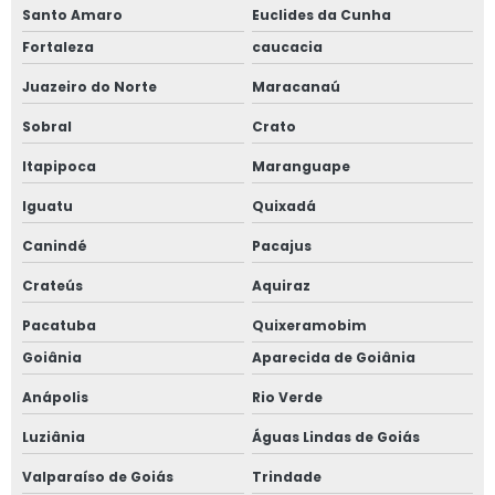
Santo Amaro
Euclides da Cunha
Fortaleza
caucacia
Juazeiro do Norte
Maracanaú
Sobral
Crato
Itapipoca
Maranguape
Iguatu
Quixadá
Canindé
Pacajus
Crateús
Aquiraz
Pacatuba
Quixeramobim
Goiânia
Aparecida de Goiânia
Anápolis
Rio Verde
Luziânia
Águas Lindas de Goiás
Valparaíso de Goiás
Trindade