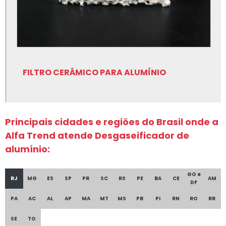
Lubrificantes para fundição
Nitreto de boro para fundição
Peças em grafite para fundição
Rotor de grafite para fundição
FILTRO CERÂMICO PARA ALUMÍNIO
Rotor de grafite para fundição onde comprar
Sílica fundida
Principais cidades e regiões do Brasil onde a
Sílica fundida onde comprar
Alfa Trend atende Desgaseificador de
Silicato de cálcio
alumínio:
Silicato de cálcio para fundição
GO e
RJ
MG
ES
SP
PR
SC
RS
PE
BA
CE
AM
DF
Tinta para fundição onde comprar
PA
AC
AL
AP
MA
MT
MS
PB
PI
RN
RO
RR
Tinta para fundição onde encontrar
SE
TO
Equipamentos para fundição