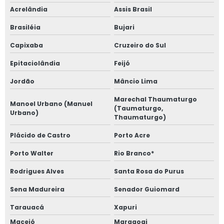
Acrelândia
Assis Brasil
Brasiléia
Bujari
Capixaba
Cruzeiro do Sul
Epitaciolândia
Feijó
Jordão
Mâncio Lima
Marechal Thaumaturgo
Manoel Urbano (Manuel
(Taumaturgo,
Urbano)
Thaumaturgo)
Plácido de Castro
Porto Acre
Porto Walter
Rio Branco*
Rodrigues Alves
Santa Rosa do Purus
Sena Madureira
Senador Guiomard
Tarauacá
Xapuri
Maceió
Maragogi