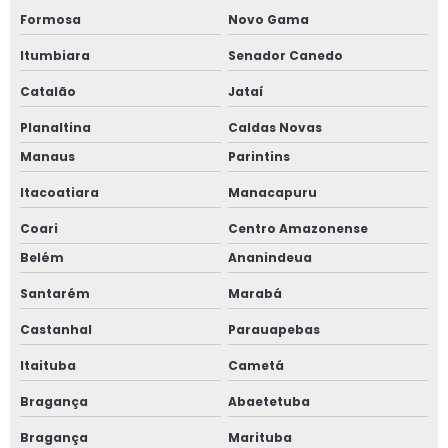
Formosa
Novo Gama
Itumbiara
Senador Canedo
Catalão
Jataí
Planaltina
Caldas Novas
Manaus
Parintins
Itacoatiara
Manacapuru
Coari
Centro Amazonense
Belém
Ananindeua
Santarém
Marabá
Castanhal
Parauapebas
Itaituba
Cametá
Bragança
Abaetetuba
Bragança
Marituba