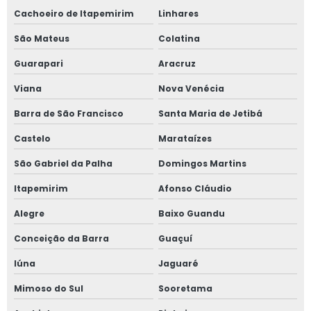
Cachoeiro de Itapemirim
Linhares
São Mateus
Colatina
Guarapari
Aracruz
Viana
Nova Venécia
Barra de São Francisco
Santa Maria de Jetibá
Castelo
Marataízes
São Gabriel da Palha
Domingos Martins
Itapemirim
Afonso Cláudio
Alegre
Baixo Guandu
Conceição da Barra
Guaçuí
Iúna
Jaguaré
Mimoso do Sul
Sooretama