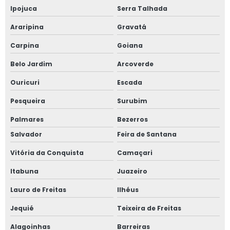
Ipojuca
Serra Talhada
Araripina
Gravatá
Carpina
Goiana
Belo Jardim
Arcoverde
Ouricuri
Escada
Pesqueira
Surubim
Palmares
Bezerros
Salvador
Feira de Santana
Vitória da Conquista
Camaçari
Itabuna
Juazeiro
Lauro de Freitas
Ilhéus
Jequié
Teixeira de Freitas
Alagoinhas
Barreiras