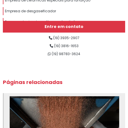
Empresa de cerâmicas especiais para fundição
Empresa de desgaseificador
Empresa de eixo de grafite para fundição
Entre em contato
Empresa de grafite para fundição
(19) 3935-2907
Empresa de insumos para fundição
(19) 3816-1653
(19) 98783-3624
Empresa de lubrificantes para fundição
Empresa de nitreto de boro para fundição
Empresa de nitreto de silício para fundição
Páginas relacionadas
Empresa de sílica fundida
Empresa de silicato de cálcio para fundição
Empresa de tinta para fundição
Fábrica de eixo de grafite para fundição