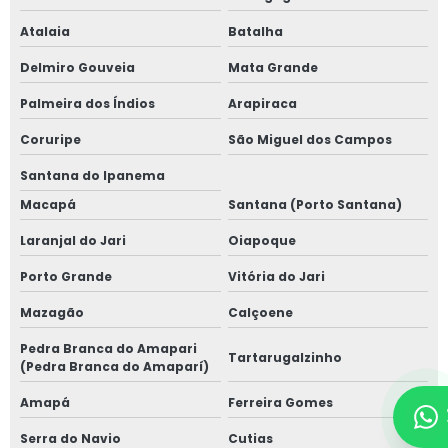
Atalaia
Batalha
Delmiro Gouveia
Mata Grande
Palmeira dos Índios
Arapiraca
Coruripe
São Miguel dos Campos
Santana do Ipanema
Macapá
Santana (Porto Santana)
Laranjal do Jari
Oiapoque
Porto Grande
Vitória do Jari
Mazagão
Calçoene
Pedra Branca do Amapari
Tartarugalzinho
(Pedra Branca do Amaparí)
Amapá
Ferreira Gomes
Serra do Navio
Cutias