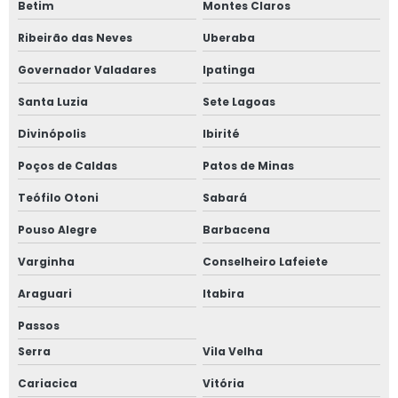
Tinta para fundição
Betim
Montes Claros
Tinta refratária para fundição
Ribeirão das Neves
Uberaba
Governador Valadares
Ipatinga
Material refratário para fundição
Santa Luzia
Sete Lagoas
Divinópolis
Ibirité
Poços de Caldas
Patos de Minas
Teófilo Otoni
Sabará
Pouso Alegre
Barbacena
Varginha
Conselheiro Lafeiete
Araguari
Itabira
Passos
Serra
Vila Velha
Cariacica
Vitória