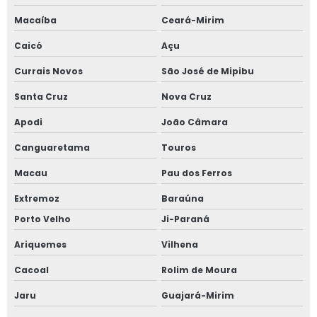
Macaíba
Ceará-Mirim
Caicó
Açu
Currais Novos
São José de Mipibu
Santa Cruz
Nova Cruz
Apodi
João Câmara
Canguaretama
Touros
Macau
Pau dos Ferros
Extremoz
Baraúna
Porto Velho
Ji-Paraná
Ariquemes
Vilhena
Cacoal
Rolim de Moura
Jaru
Guajará-Mirim