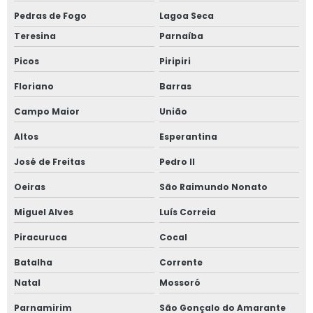
Pedras de Fogo
Lagoa Seca
Teresina
Parnaíba
Picos
Piripiri
Floriano
Barras
Campo Maior
União
Altos
Esperantina
José de Freitas
Pedro II
Oeiras
São Raimundo Nonato
Miguel Alves
Luís Correia
Piracuruca
Cocal
Batalha
Corrente
Natal
Mossoró
Parnamirim
São Gonçalo do Amarante