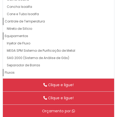
Concha Isoalfa
Cone e Tubo Isoalfa
Controle de Temperatura
Nitreto de Silício
Equipamentos
Injetor de Fluxo
MEGA SPM Sistema de Purificação de Metal
SAG 2000 (Sistema de Análise de Gás)
Separador de Borras
Fluxos
Flux Pó
Clique e ligue!
Fluxo Granulado
Lubrificantes
Clique e ligue!
Alfa Lub
Alfa Lub – 80G
Orçamento por
Outros