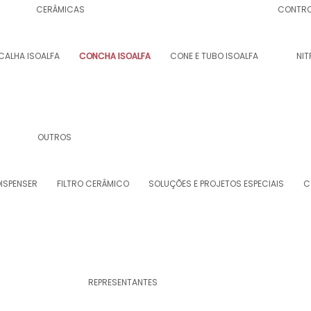
CERÂMICAS
CONTRO
CALHA ISOALFA
CONCHA ISOALFA
CONE E TUBO ISOALFA
NIT
OUTROS
ISPENSER
FILTRO CERÂMICO
SOLUÇÕES E PROJETOS ESPECIAIS
C
REPRESENTANTES