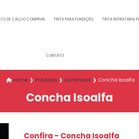
ATO DE CÁLCIO COMPRAR
TINTA PARA FUNDIÇÃO
TINTA REFRATÁRIA 
CONTATO
Home
❱
Produtos
❱
Cerâmicas
❱
Concha Isoalfa
Concha Isoalfa
Confira - Concha Isoalfa