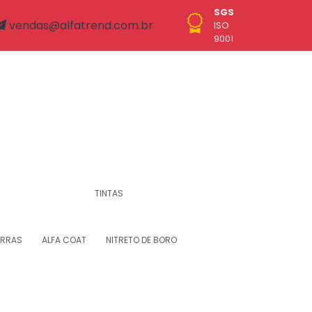
SGS
vendas@alfatrend.com.br
ISO
9001
TINTAS
ORRAS
ALFA COAT
NITRETO DE BORO