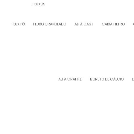
FLUXOS
FLUX PÓ
FLUXO GRANULADO
ALFA CAST
CAIXA FILTRO
ALFA GRAFITE
BORETO DE CÁLCIO
D