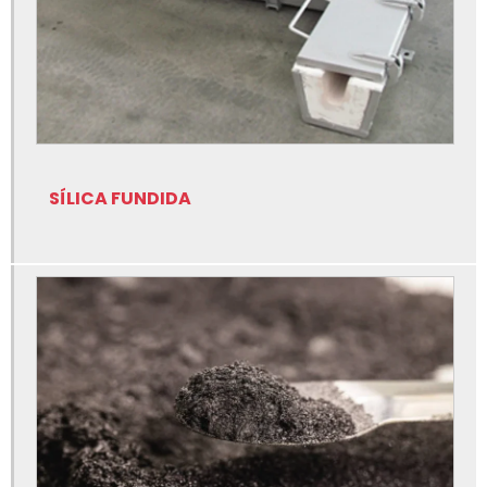
Fabricante de tinta para fundição
Filtro cerâmica para fundição
Fluxo escorificante para alumínio
Fluxo escorificante para fundição
Fluxo granulado para fundição
SÍLICA FUNDIDA
Fluxo modificador para fundição
Fornecedor de insumos para fundição
Insumos para fundição
Insumos para fundição onde comprar
Isolação para fundição
Lubrificantes para fundição
Nitreto de boro para fundição