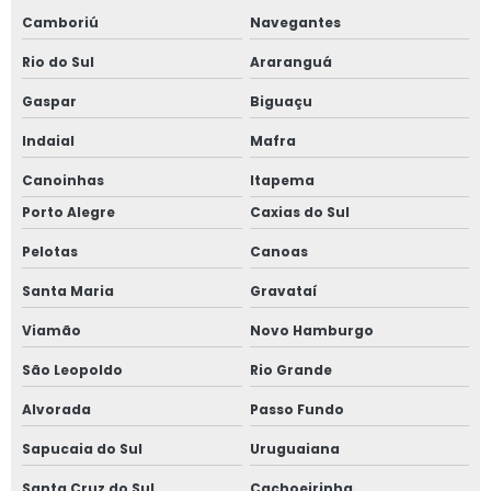
Camboriú
Navegantes
Rio do Sul
Araranguá
Gaspar
Biguaçu
Indaial
Mafra
Canoinhas
Itapema
Porto Alegre
Caxias do Sul
Pelotas
Canoas
Santa Maria
Gravataí
Viamão
Novo Hamburgo
São Leopoldo
Rio Grande
Alvorada
Passo Fundo
Sapucaia do Sul
Uruguaiana
Santa Cruz do Sul
Cachoeirinha