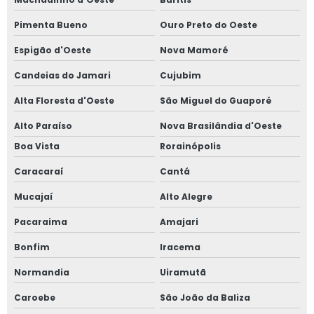
Pimenta Bueno
Ouro Preto do Oeste
Espigão d'Oeste
Nova Mamoré
Candeias do Jamari
Cujubim
Alta Floresta d'Oeste
São Miguel do Guaporé
Alto Paraíso
Nova Brasilândia d'Oeste
Boa Vista
Rorainópolis
Caracaraí
Cantá
Mucajaí
Alto Alegre
Pacaraima
Amajari
Bonfim
Iracema
Normandia
Uiramutã
Caroebe
São João da Baliza