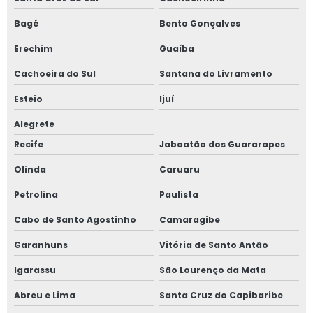
Bagé
Bento Gonçalves
Erechim
Guaíba
Cachoeira do Sul
Santana do Livramento
Esteio
Ijuí
Alegrete
Recife
Jaboatão dos Guararapes
Olinda
Caruaru
Petrolina
Paulista
Cabo de Santo Agostinho
Camaragibe
Garanhuns
Vitória de Santo Antão
Igarassu
São Lourenço da Mata
Abreu e Lima
Santa Cruz do Capibaribe