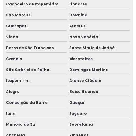
Cachoeiro de Itapemirim
Linhares
São Mateus
Colatina
Guarapari
Aracruz
Viana
Nova Venécia
Barra de São Francisco
Santa Maria de Jetibá
Castelo
Marataízes
São Gabriel da Palha
Domingos Martins
Itapemirim
Afonso Cláudio
Alegre
Baixo Guandu
Conceição da Barra
Guaçuí
Iúna
Jaguaré
Mimoso do Sul
Sooretama
Anchieta
Pinheiros