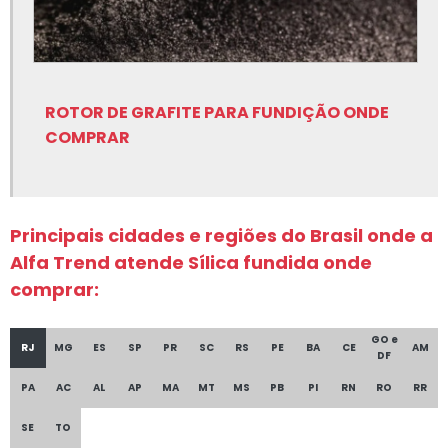
Peças em grafite para fundição
Rotor de grafite para fundição
Rotor de grafite para fundição onde comprar
ROTOR DE GRAFITE PARA FUNDIÇÃO ONDE
COMPRAR
Sílica fundida
Sílica fundida onde comprar
Silicato de cálcio
Principais cidades e regiões do Brasil onde a
Silicato de cálcio para fundição
Alfa Trend atende Sílica fundida onde
comprar:
Tinta para fundição onde comprar
Tinta para fundição onde encontrar
GO e
RJ
MG
ES
SP
PR
SC
RS
PE
BA
CE
AM
DF
Equipamentos para fundição
PA
AC
AL
AP
MA
MT
MS
PB
PI
RN
RO
RR
Filtro cerâmico para alumínio
SE
TO