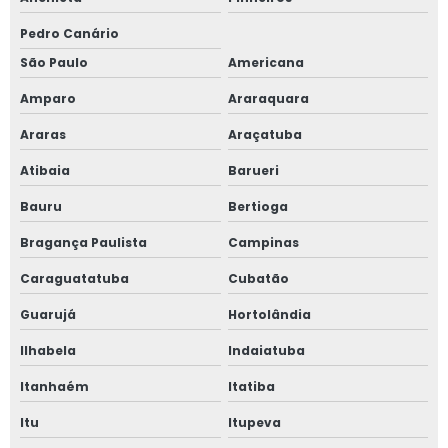
Pedro Canário
São Paulo
Americana
Amparo
Araraquara
Araras
Araçatuba
Atibaia
Barueri
Bauru
Bertioga
Bragança Paulista
Campinas
Caraguatatuba
Cubatão
Guarujá
Hortolândia
Ilhabela
Indaiatuba
Itanhaém
Itatiba
Itu
Itupeva