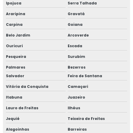
Ipojuca
Serra Talhada
Araripina
Gravatá
Carpina
Goiana
Belo Jardim
Arcoverde
Ouricuri
Escada
Pesqueira
Surubim
Palmares
Bezerros
Salvador
Feira de Santana
Vitória da Conquista
Camaçari
Itabuna
Juazeiro
Lauro de Freitas
Ilhéus
Jequié
Teixeira de Freitas
Alagoinhas
Barreiras