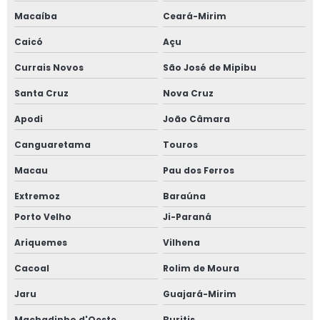
Macaíba
Ceará-Mirim
Caicó
Açu
Currais Novos
São José de Mipibu
Santa Cruz
Nova Cruz
Apodi
João Câmara
Canguaretama
Touros
Macau
Pau dos Ferros
Extremoz
Baraúna
Porto Velho
Ji-Paraná
Ariquemes
Vilhena
Cacoal
Rolim de Moura
Jaru
Guajará-Mirim
Machadinho d'Oeste
Buritis