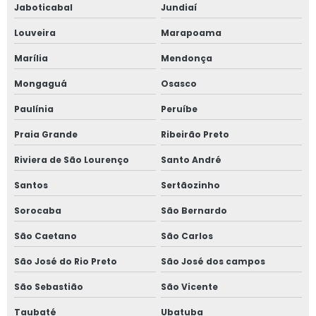
Jaboticabal
Jundiaí
Louveira
Marapoama
Marília
Mendonça
Mongaguá
Osasco
Paulínia
Peruíbe
Praia Grande
Ribeirão Preto
Riviera de São Lourenço
Santo André
Santos
Sertãozinho
Sorocaba
São Bernardo
São Caetano
São Carlos
São José do Rio Preto
São José dos campos
São Sebastião
São Vicente
Taubaté
Ubatuba