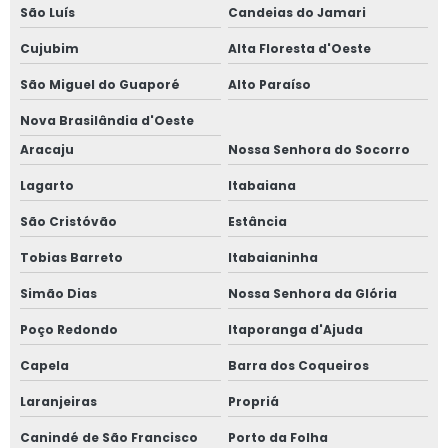
São Luís
Candeias do Jamari
Cujubim
Alta Floresta d'Oeste
São Miguel do Guaporé
Alto Paraíso
Nova Brasilândia d'Oeste
Aracaju
Nossa Senhora do Socorro
Lagarto
Itabaiana
São Cristóvão
Estância
Tobias Barreto
Itabaianinha
Simão Dias
Nossa Senhora da Glória
Poço Redondo
Itaporanga d'Ajuda
Capela
Barra dos Coqueiros
Laranjeiras
Propriá
Canindé de São Francisco
Porto da Folha