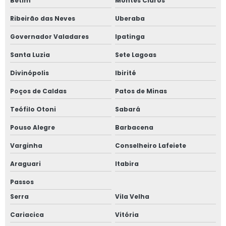
Betim
Montes Claros
Material refratário para fundição
Ribeirão das Neves
Uberaba
Governador Valadares
Ipatinga
Santa Luzia
Sete Lagoas
Divinópolis
Ibirité
Poços de Caldas
Patos de Minas
Teófilo Otoni
Sabará
Pouso Alegre
Barbacena
Varginha
Conselheiro Lafeiete
Araguari
Itabira
Passos
Serra
Vila Velha
Cariacica
Vitória