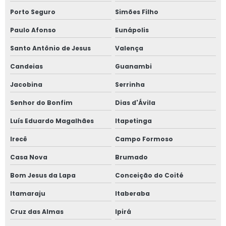
Porto Seguro
Simões Filho
Paulo Afonso
Eunápolis
Santo Antônio de Jesus
Valença
Candeias
Guanambi
Jacobina
Serrinha
Senhor do Bonfim
Dias d'Ávila
Luís Eduardo Magalhães
Itapetinga
Irecê
Campo Formoso
Casa Nova
Brumado
Bom Jesus da Lapa
Conceição do Coité
Itamaraju
Itaberaba
Cruz das Almas
Ipirá