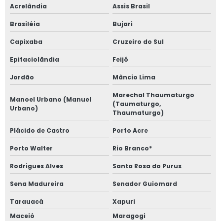
Acrelândia
Assis Brasil
Brasiléia
Bujari
Capixaba
Cruzeiro do Sul
Epitaciolândia
Feijó
Jordão
Mâncio Lima
Marechal Thaumaturgo
Manoel Urbano (Manuel
(Taumaturgo,
Urbano)
Thaumaturgo)
Plácido de Castro
Porto Acre
Porto Walter
Rio Branco*
Rodrigues Alves
Santa Rosa do Purus
Sena Madureira
Senador Guiomard
Tarauacá
Xapuri
Maceió
Maragogi