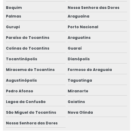
Boquim
Nossa Senhora das Dores
Palmas
Araguaína
Gurupi
Porto Nacional
Paraíso do Tocantins
Araguatins
Colinas do Tocantins
Guaraí
Tocantinópolis
Dianópolis
Miracema do Tocantins
Formoso do Araguaia
Augustinópolis
Taguatinga
Pedro Afonso
Miranorte
Lagoa da Confusão
Goiatins
São Miguel do Tocantins
Nova Olinda
Nossa Senhora das Dores