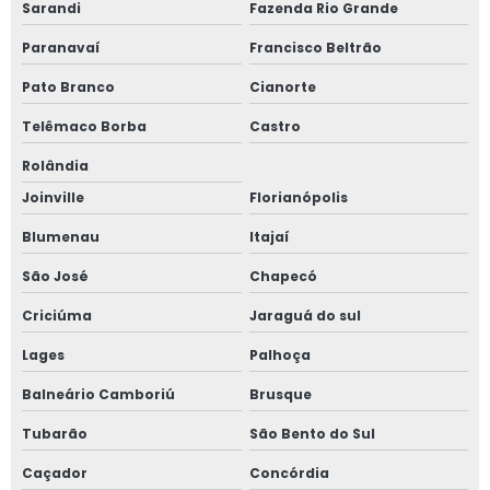
Sarandi
Fazenda Rio Grande
Paranavaí
Francisco Beltrão
Pato Branco
Cianorte
Telêmaco Borba
Castro
Rolândia
Joinville
Florianópolis
Blumenau
Itajaí
São José
Chapecó
Criciúma
Jaraguá do sul
Lages
Palhoça
Balneário Camboriú
Brusque
Tubarão
São Bento do Sul
Caçador
Concórdia