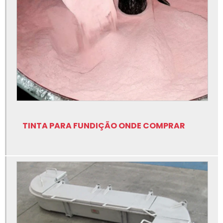
Fábrica de lubrificantes para fundição
Fábrica de nitreto de boro para fundição
Fábrica de nitreto de silício para fundição
Fábrica de rotor de grafite para fundição
Fabricante cerâmicas especiais para fundição
Fabricante de controle de nível para metal líquido
Fabricante de eixo de grafite para fundição
TINTA PARA FUNDIÇÃO ONDE COMPRAR
Fabricante de insumos para fundição
Fabricante de lubrificantes para fundição
Fabricante de nitreto de silício para fundição
Fabricante de peças em grafite para fundição
Fabricante de sílica fundida