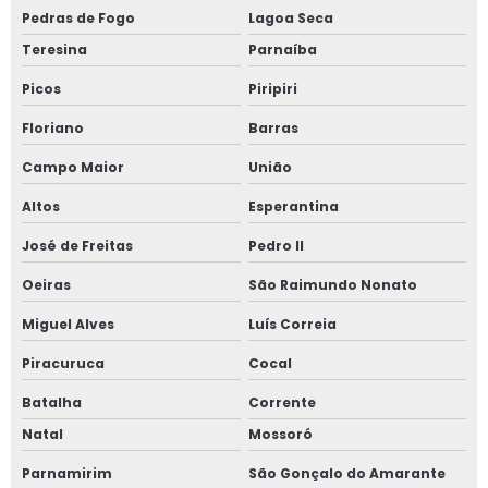
Pedras de Fogo
Lagoa Seca
Teresina
Parnaíba
Picos
Piripiri
Floriano
Barras
Campo Maior
União
Altos
Esperantina
José de Freitas
Pedro II
Oeiras
São Raimundo Nonato
Miguel Alves
Luís Correia
Piracuruca
Cocal
Batalha
Corrente
Natal
Mossoró
Parnamirim
São Gonçalo do Amarante