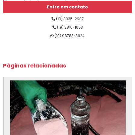
Empresa de eixo de grafite para fundição
Entre em contato
Empresa de grafite para fundição
(19) 3935-2907
Empresa de insumos para fundição
(19) 3816-1653
(19) 98783-3624
Empresa de lubrificantes para fundição
Empresa de nitreto de boro para fundição
Empresa de nitreto de silício para fundição
Páginas relacionadas
Empresa de sílica fundida
Empresa de silicato de cálcio para fundição
Empresa de tinta para fundição
Fábrica de eixo de grafite para fundição
Fábrica de insumos para fundição
Fábrica de isolação para fundição