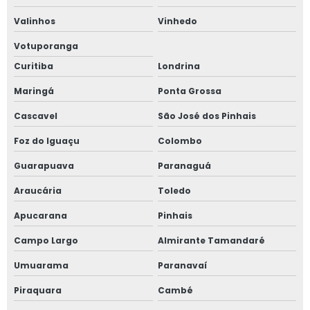
Valinhos
Vinhedo
Votuporanga
Curitiba
Londrina
Maringá
Ponta Grossa
Cascavel
São José dos Pinhais
Foz do Iguaçu
Colombo
Guarapuava
Paranaguá
Araucária
Toledo
Apucarana
Pinhais
Campo Largo
Almirante Tamandaré
Umuarama
Paranavaí
Piraquara
Cambé