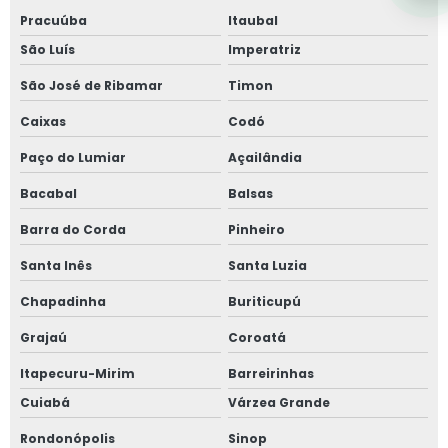
Pracuúba
Itaubal
São Luís
Imperatriz
São José de Ribamar
Timon
Caixas
Codó
Paço do Lumiar
Açailândia
Bacabal
Balsas
Barra do Corda
Pinheiro
Santa Inês
Santa Luzia
Chapadinha
Buriticupú
Grajaú
Coroatá
Itapecuru-Mirim
Barreirinhas
Cuiabá
Várzea Grande
Rondonópolis
Sinop