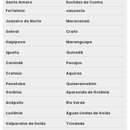
Santo Amaro
Euclides da Cunha
Fortaleza
caucacia
Juazeiro do Norte
Maracanaú
Sobral
Crato
Itapipoca
Maranguape
Iguatu
Quixadá
Canindé
Pacajus
Crateús
Aquiraz
Pacatuba
Quixeramobim
Goiânia
Aparecida de Goiânia
Anápolis
Rio Verde
Luziânia
Águas Lindas de Goiás
Valparaíso de Goiás
Trindade