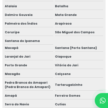
Atalaia
Batalha
Delmiro Gouveia
Mata Grande
Palmeira dos Índios
Arapiraca
Coruripe
São Miguel dos Campos
Santana do Ipanema
Macapá
Santana (Porto Santana)
Laranjal do Jari
Oiapoque
Porto Grande
Vitória do Jari
Mazagão
Calçoene
Pedra Branca do Amapari
Tartarugalzinho
(Pedra Branca do Amaparí)
Amapá
Ferreira Gomes
Serra do Navio
Cutias