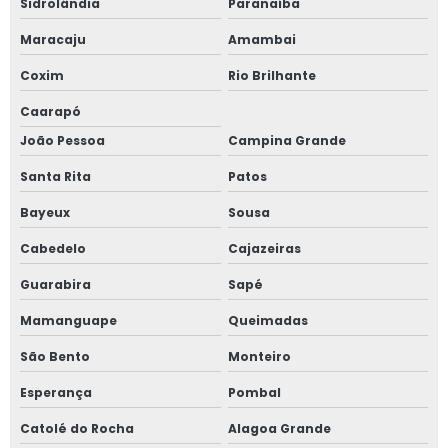
Sidrolândia
Paranaíba
Maracaju
Amambai
Coxim
Rio Brilhante
Caarapó
João Pessoa
Campina Grande
Santa Rita
Patos
Bayeux
Sousa
Cabedelo
Cajazeiras
Guarabira
Sapé
Mamanguape
Queimadas
São Bento
Monteiro
Esperança
Pombal
Catolé do Rocha
Alagoa Grande