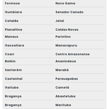
Formosa
Novo Gama
Itumbiara
Senador Canedo
Catalão
Jataí
Planaltina
Caldas Novas
Manaus
Parintins
Itacoatiara
Manacapuru
Coari
Centro Amazonense
Belém
Ananindeua
Santarém
Marabá
Castanhal
Parauapebas
Itaituba
Cametá
Bragança
Abaetetuba
Bragança
Marituba