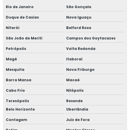
Fornecedor de grafite
Rio de Janeiro
São Gonçalo
Insumos para fundir alumínio
Duque de Caxias
Nova Iguaçu
Insumos para fundição de alumínio
Niterói
Belford Roxo
Nitreto de boro
São João de Meriti
Campos dos Goytacazes
Nitreto de boro em pó
Petrópolis
Volta Redonda
Nitreto de boro hexagonal
Magé
Itaboraí
Nitreto de silício
Mesquita
Nova Friburgo
Peças em grafite
Barra Mansa
Macaé
Rotor grafite
Cabo Frio
Nilópolis
Silicato de cálcio comprar
Teresópolis
Resende
Belo Horizonte
Uberlândia
Tinta para fundição
Contagem
Juiz de Fora
Tinta refratária para fundição