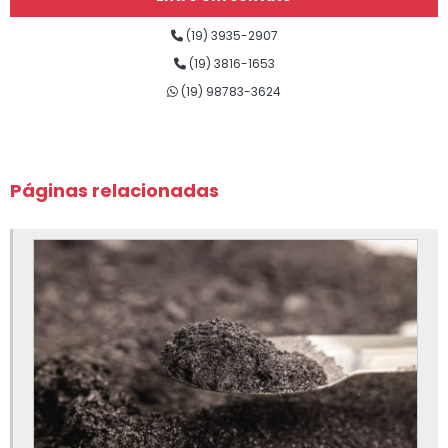
Empresa de grafite para fundição
(19) 3935-2907
Empresa de insumos para fundição
(19) 3816-1653
(19) 98783-3624
Empresa de lubrificantes para fundição
Empresa de nitreto de boro para fundição
Empresa de nitreto de silício para fundição
Páginas relacionadas
Empresa de sílica fundida
Empresa de silicato de cálcio para fundição
Empresa de tinta para fundição
Fábrica de eixo de grafite para fundição
Fábrica de insumos para fundição
Fábrica de isolação para fundição
Fábrica de lubrificantes para fundição