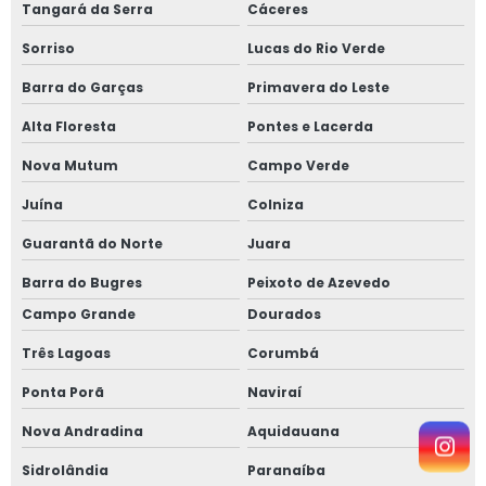
Tangará da Serra
Cáceres
Sorriso
Lucas do Rio Verde
Barra do Garças
Primavera do Leste
Alta Floresta
Pontes e Lacerda
Nova Mutum
Campo Verde
Juína
Colniza
Guarantã do Norte
Juara
Barra do Bugres
Peixoto de Azevedo
Campo Grande
Dourados
Três Lagoas
Corumbá
Ponta Porã
Naviraí
Nova Andradina
Aquidauana
Sidrolândia
Paranaíba