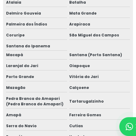
Atalaia
Batalha
Delmiro Gouveia
Mata Grande
Palmeira dos Índios
Arapiraca
Coruripe
São Miguel dos Campos
Santana do Ipanema
Macapá
Santana (Porto Santana)
Laranjal do Jari
Oiapoque
Porto Grande
Vitória do Jari
Mazagão
Calçoene
Pedra Branca do Amapari
Tartarugalzinho
(Pedra Branca do Amaparí)
Amapá
Ferreira Gomes
Serra do Navio
Cutias