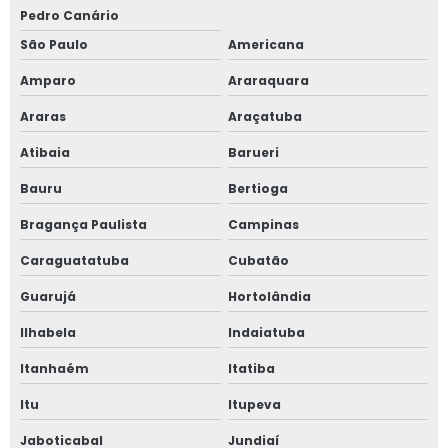
Pedro Canário
São Paulo
Americana
Amparo
Araraquara
Araras
Araçatuba
Atibaia
Barueri
Bauru
Bertioga
Bragança Paulista
Campinas
Caraguatatuba
Cubatão
Guarujá
Hortolândia
Ilhabela
Indaiatuba
Itanhaém
Itatiba
Itu
Itupeva
Jaboticabal
Jundiaí