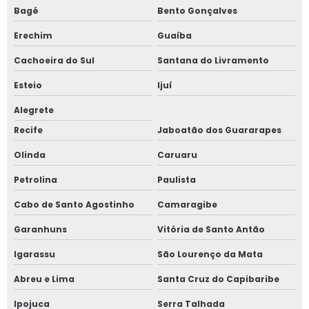
Bagé
Bento Gonçalves
Erechim
Guaíba
Cachoeira do Sul
Santana do Livramento
Esteio
Ijuí
Alegrete
Recife
Jaboatão dos Guararapes
Olinda
Caruaru
Petrolina
Paulista
Cabo de Santo Agostinho
Camaragibe
Garanhuns
Vitória de Santo Antão
Igarassu
São Lourenço da Mata
Abreu e Lima
Santa Cruz do Capibaribe
Ipojuca
Serra Talhada