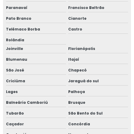
Paranavaí
Francisco Beltrão
Pato Branco
Cianorte
Telêmaco Borba
Castro
Rolândia
Joinville
Florianópolis
Blumenau
Itajaí
São José
Chapecó
Criciúma
Jaraguá do sul
Lages
Palhoça
Balneário Camboriú
Brusque
Tubarão
São Bento do Sul
Caçador
Concórdia