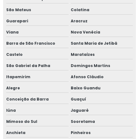
São Mateus
Colatina
Guarapari
Aracruz
Viana
Nova Venécia
Barra de São Francisco
Santa Maria de Jetibá
Castelo
Marataízes
São Gabriel da Palha
Domingos Martins
Itapemirim
Afonso Cláudio
Alegre
Baixo Guandu
Conceição da Barra
Guaçuí
Iúna
Jaguaré
Mimoso do Sul
Sooretama
Anchieta
Pinheiros