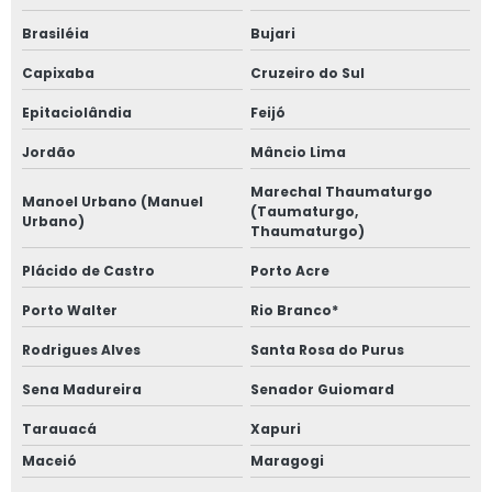
Brasiléia
Bujari
Capixaba
Cruzeiro do Sul
Epitaciolândia
Feijó
Jordão
Mâncio Lima
Marechal Thaumaturgo
Manoel Urbano (Manuel
(Taumaturgo,
Urbano)
Thaumaturgo)
Plácido de Castro
Porto Acre
Porto Walter
Rio Branco*
Rodrigues Alves
Santa Rosa do Purus
Sena Madureira
Senador Guiomard
Tarauacá
Xapuri
Maceió
Maragogi