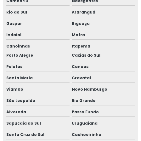
Camboriú
Navegantes
Rio do Sul
Araranguá
Gaspar
Biguaçu
Indaial
Mafra
Canoinhas
Itapema
Porto Alegre
Caxias do Sul
Pelotas
Canoas
Santa Maria
Gravataí
Viamão
Novo Hamburgo
São Leopoldo
Rio Grande
Alvorada
Passo Fundo
Sapucaia do Sul
Uruguaiana
Santa Cruz do Sul
Cachoeirinha