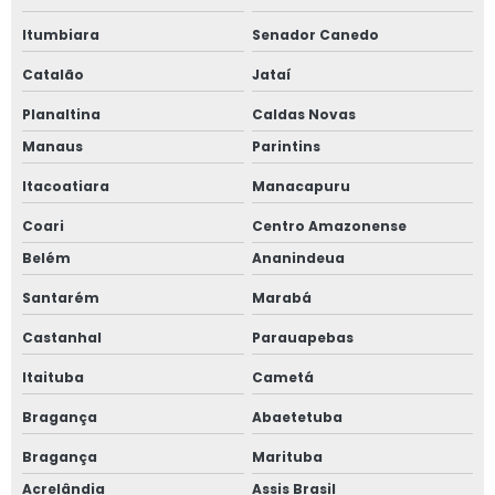
Itumbiara
Senador Canedo
Catalão
Jataí
Planaltina
Caldas Novas
Manaus
Parintins
Itacoatiara
Manacapuru
Coari
Centro Amazonense
Belém
Ananindeua
Santarém
Marabá
Castanhal
Parauapebas
Itaituba
Cametá
Bragança
Abaetetuba
Bragança
Marituba
Acrelândia
Assis Brasil