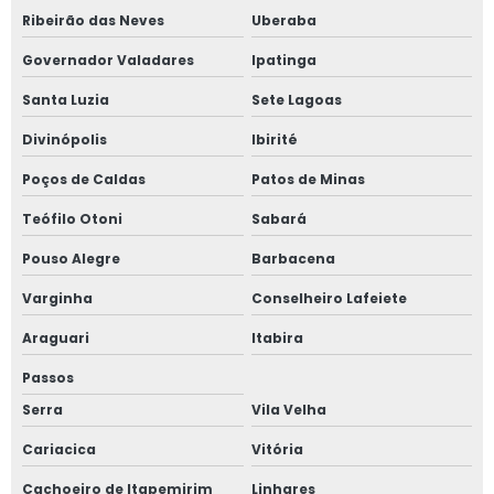
Ribeirão das Neves
Uberaba
Governador Valadares
Ipatinga
Santa Luzia
Sete Lagoas
Divinópolis
Ibirité
Poços de Caldas
Patos de Minas
Teófilo Otoni
Sabará
Pouso Alegre
Barbacena
Varginha
Conselheiro Lafeiete
Araguari
Itabira
Passos
Serra
Vila Velha
Cariacica
Vitória
Cachoeiro de Itapemirim
Linhares