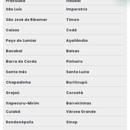
Pracuúba
Itaubal
São Luís
Imperatriz
São José de Ribamar
Timon
Caixas
Codó
Paço do Lumiar
Açailândia
Bacabal
Balsas
Barra do Corda
Pinheiro
Santa Inês
Santa Luzia
Chapadinha
Buriticupú
Grajaú
Coroatá
Itapecuru-Mirim
Barreirinhas
Cuiabá
Várzea Grande
Rondonópolis
Sinop