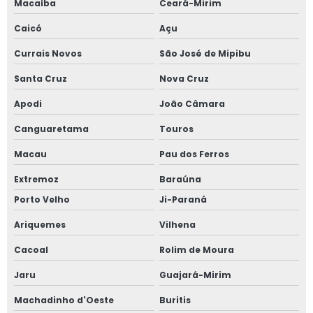
Macaíba
Ceará-Mirim
Caicó
Açu
Currais Novos
São José de Mipibu
Santa Cruz
Nova Cruz
Apodi
João Câmara
Canguaretama
Touros
Macau
Pau dos Ferros
Extremoz
Baraúna
Porto Velho
Ji-Paraná
Ariquemes
Vilhena
Cacoal
Rolim de Moura
Jaru
Guajará-Mirim
Machadinho d'Oeste
Buritis