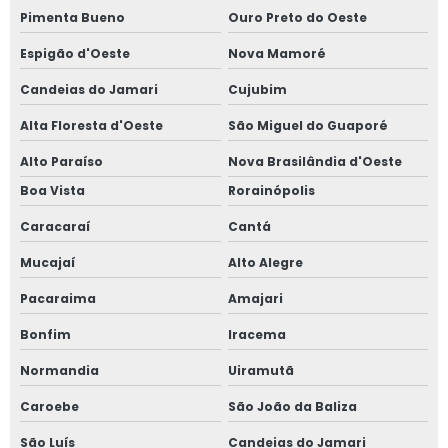
Pimenta Bueno
Ouro Preto do Oeste
Espigão d'Oeste
Nova Mamoré
Candeias do Jamari
Cujubim
Alta Floresta d'Oeste
São Miguel do Guaporé
Alto Paraíso
Nova Brasilândia d'Oeste
Boa Vista
Rorainópolis
Caracaraí
Cantá
Mucajaí
Alto Alegre
Pacaraima
Amajari
Bonfim
Iracema
Normandia
Uiramutã
Caroebe
São João da Baliza
São Luís
Candeias do Jamari