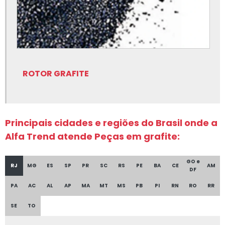
Peças em grafite para fundição
Rotor de grafite para fundição
Rotor de grafite para fundição onde comprar
Sílica fundida
ROTOR GRAFITE
Sílica fundida onde comprar
Silicato de cálcio
Silicato de cálcio para fundição
Principais cidades e regiões do Brasil onde a
Alfa Trend atende Peças em grafite:
Tinta para fundição onde comprar
Tinta para fundição onde encontrar
GO e
RJ
MG
ES
SP
PR
SC
RS
PE
BA
CE
AM
DF
Equipamentos para fundição
PA
AC
AL
AP
MA
MT
MS
PB
PI
RN
RO
RR
Filtro cerâmico para alumínio
SE
TO
Fornecedor de grafite