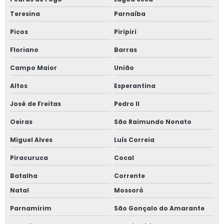
Teresina
Parnaíba
Picos
Piripiri
Floriano
Barras
Campo Maior
União
Altos
Esperantina
José de Freitas
Pedro II
Oeiras
São Raimundo Nonato
Miguel Alves
Luís Correia
Piracuruca
Cocal
Batalha
Corrente
Natal
Mossoró
Parnamirim
São Gonçalo do Amarante