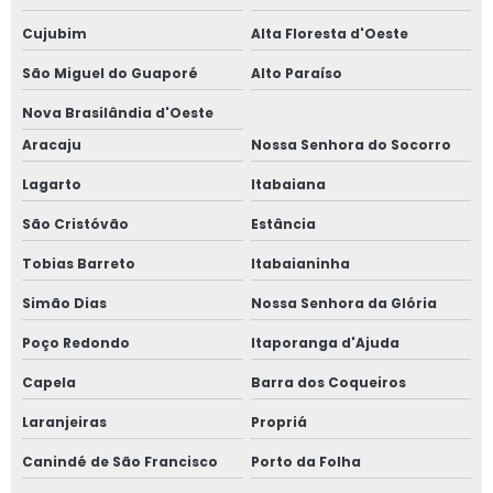
Cujubim
Alta Floresta d'Oeste
São Miguel do Guaporé
Alto Paraíso
Nova Brasilândia d'Oeste
Aracaju
Nossa Senhora do Socorro
Lagarto
Itabaiana
São Cristóvão
Estância
Tobias Barreto
Itabaianinha
Simão Dias
Nossa Senhora da Glória
Poço Redondo
Itaporanga d'Ajuda
Capela
Barra dos Coqueiros
Laranjeiras
Propriá
Canindé de São Francisco
Porto da Folha