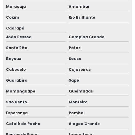
Maracaju
Amambai
Coxim
Rio Brilhante
Caarapó
João Pessoa
Campina Grande
Santa Rita
Patos
Bayeux
Sousa
Cabedelo
Cajazeiras
Guarabira
Sapé
Mamanguape
Queimadas
São Bento
Monteiro
Esperança
Pombal
Catolé do Rocha
Alagoa Grande
Pedras de Fogo
Lagoa Seca