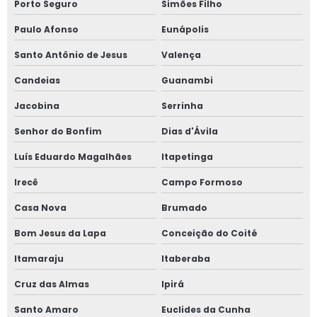
Porto Seguro
Simões Filho
Paulo Afonso
Eunápolis
Santo Antônio de Jesus
Valença
Candeias
Guanambi
Jacobina
Serrinha
Senhor do Bonfim
Dias d'Ávila
Luís Eduardo Magalhães
Itapetinga
Irecê
Campo Formoso
Casa Nova
Brumado
Bom Jesus da Lapa
Conceição do Coité
Itamaraju
Itaberaba
Cruz das Almas
Ipirá
Santo Amaro
Euclides da Cunha