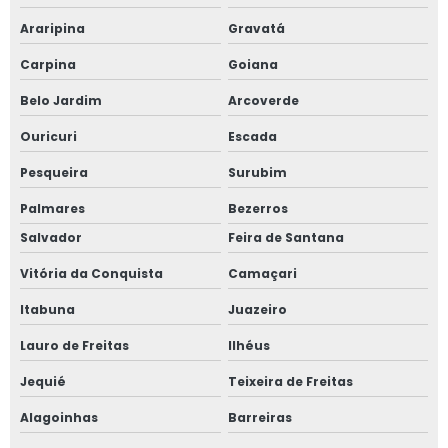
Araripina
Gravatá
Carpina
Goiana
Belo Jardim
Arcoverde
Ouricuri
Escada
Pesqueira
Surubim
Palmares
Bezerros
Salvador
Feira de Santana
Vitória da Conquista
Camaçari
Itabuna
Juazeiro
Lauro de Freitas
Ilhéus
Jequié
Teixeira de Freitas
Alagoinhas
Barreiras