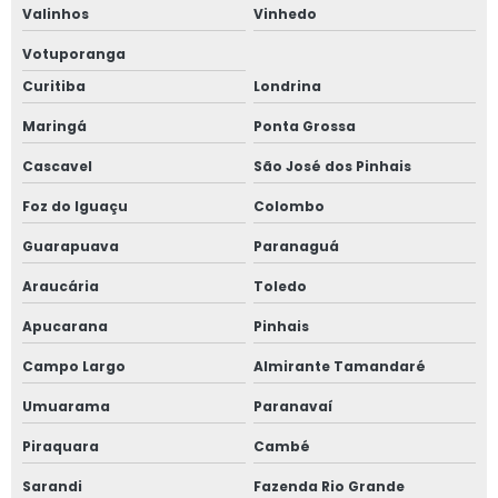
Valinhos
Vinhedo
Votuporanga
Curitiba
Londrina
Maringá
Ponta Grossa
Cascavel
São José dos Pinhais
Foz do Iguaçu
Colombo
Guarapuava
Paranaguá
Araucária
Toledo
Apucarana
Pinhais
Campo Largo
Almirante Tamandaré
Umuarama
Paranavaí
Piraquara
Cambé
Sarandi
Fazenda Rio Grande