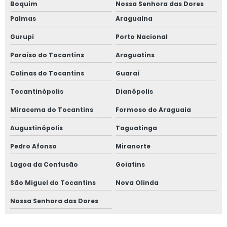
Boquim
Nossa Senhora das Dores
Palmas
Araguaína
Gurupi
Porto Nacional
Paraíso do Tocantins
Araguatins
Colinas do Tocantins
Guaraí
Tocantinópolis
Dianópolis
Miracema do Tocantins
Formoso do Araguaia
Augustinópolis
Taguatinga
Pedro Afonso
Miranorte
Lagoa da Confusão
Goiatins
São Miguel do Tocantins
Nova Olinda
Nossa Senhora das Dores