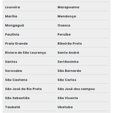
Louveira
Marapoama
Marília
Mendonça
Mongaguá
Osasco
Paulínia
Peruíbe
Praia Grande
Ribeirão Preto
Riviera de São Lourenço
Santo André
Santos
Sertãozinho
Sorocaba
São Bernardo
São Caetano
São Carlos
São José do Rio Preto
São José dos campos
São Sebastião
São Vicente
Taubaté
Ubatuba