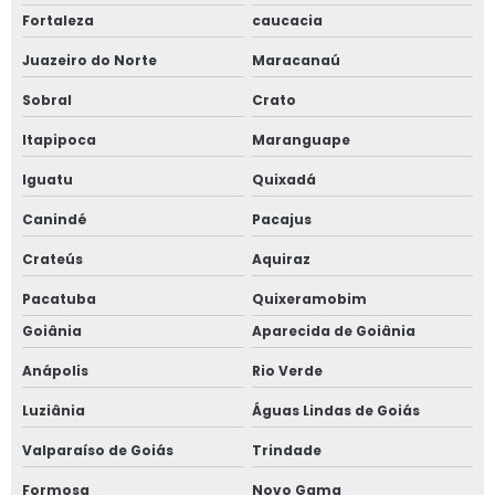
Fortaleza
caucacia
Juazeiro do Norte
Maracanaú
Sobral
Crato
Itapipoca
Maranguape
Iguatu
Quixadá
Canindé
Pacajus
Crateús
Aquiraz
Pacatuba
Quixeramobim
Goiânia
Aparecida de Goiânia
Anápolis
Rio Verde
Luziânia
Águas Lindas de Goiás
Valparaíso de Goiás
Trindade
Formosa
Novo Gama