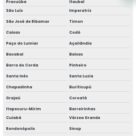
Pracuúba
Itaubal
São Luís
Imperatriz
São José de Ribamar
Timon
Caixas
Codó
Paço do Lumiar
Açailândia
Bacabal
Balsas
Barra do Corda
Pinheiro
Santa Inês
Santa Luzia
Chapadinha
Buriticupú
Grajaú
Coroatá
Itapecuru-Mirim
Barreirinhas
Cuiabá
Várzea Grande
Rondonópolis
Sinop