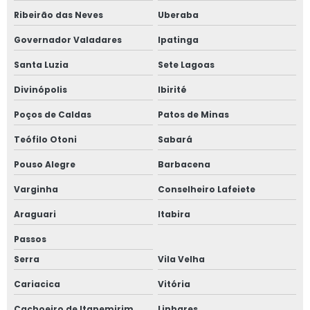
Silicato de cálcio comprar
Ribeirão das Neves
Uberaba
Tinta para fundição
Governador Valadares
Ipatinga
Tinta refratária para fundição
Santa Luzia
Sete Lagoas
Material refratário para fundição
Divinópolis
Ibirité
Poços de Caldas
Patos de Minas
Teófilo Otoni
Sabará
Pouso Alegre
Barbacena
Varginha
Conselheiro Lafeiete
Araguari
Itabira
Passos
Serra
Vila Velha
Cariacica
Vitória
Cachoeiro de Itapemirim
Linhares