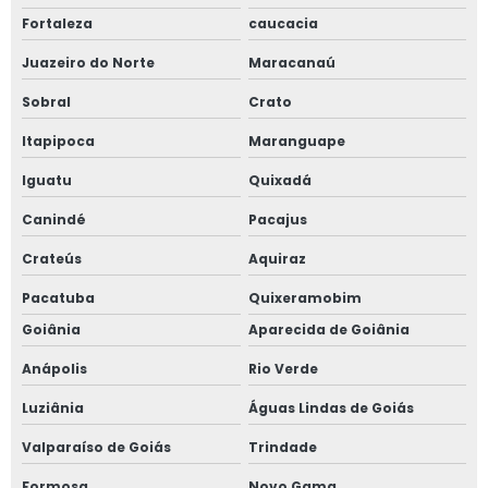
Fortaleza
caucacia
Juazeiro do Norte
Maracanaú
Sobral
Crato
Itapipoca
Maranguape
Iguatu
Quixadá
Canindé
Pacajus
Crateús
Aquiraz
Pacatuba
Quixeramobim
Goiânia
Aparecida de Goiânia
Anápolis
Rio Verde
Luziânia
Águas Lindas de Goiás
Valparaíso de Goiás
Trindade
Formosa
Novo Gama