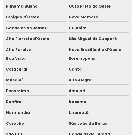
Pimenta Bueno
Ouro Preto do Oeste
Espigão d'Oeste
Nova Mamoré
Candeias do Jamari
Cujubim
Alta Floresta d'Oeste
São Miguel do Guaporé
Alto Paraíso
Nova Brasilândia d'Oeste
Boa Vista
Rorainópolis
Caracaraí
Cantá
Mucajaí
Alto Alegre
Pacaraima
Amajari
Bonfim
Iracema
Normandia
Uiramutã
Caroebe
São João da Baliza
São Luís
Candeias do Jamari