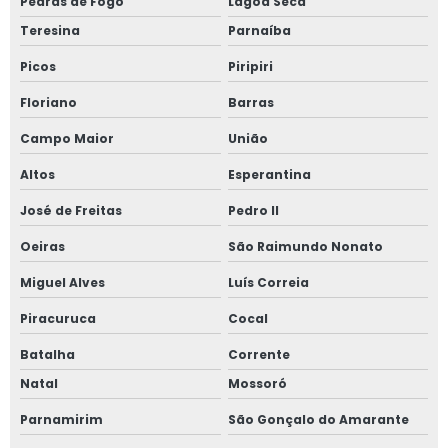
Pedras de Fogo
Lagoa Seca
Teresina
Parnaíba
Picos
Piripiri
Floriano
Barras
Campo Maior
União
Altos
Esperantina
José de Freitas
Pedro II
Oeiras
São Raimundo Nonato
Miguel Alves
Luís Correia
Piracuruca
Cocal
Batalha
Corrente
Natal
Mossoró
Parnamirim
São Gonçalo do Amarante