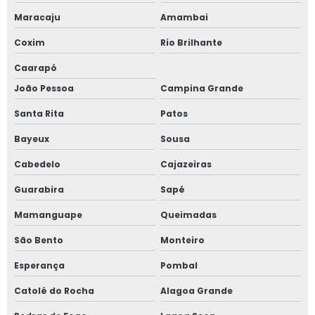
Maracaju
Amambai
Coxim
Rio Brilhante
Caarapó
João Pessoa
Campina Grande
Santa Rita
Patos
Bayeux
Sousa
Cabedelo
Cajazeiras
Guarabira
Sapé
Mamanguape
Queimadas
São Bento
Monteiro
Esperança
Pombal
Catolé do Rocha
Alagoa Grande