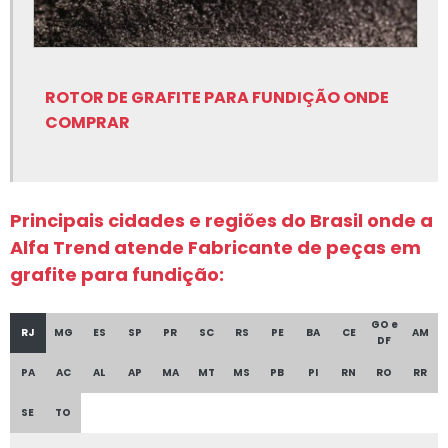
Isolação para fundição
Lubrificantes para fundição
ROTOR DE GRAFITE PARA FUNDIÇÃO ONDE
Nitreto de boro para fundição
COMPRAR
Peças em grafite para fundição
Rotor de grafite para fundição
Principais cidades e regiões do Brasil onde a
Rotor de grafite para fundição onde comprar
Alfa Trend atende Fabricante de peças em
Sílica fundida
grafite para fundição:
Sílica fundida onde comprar
GO e
Silicato de cálcio
RJ
MG
ES
SP
PR
SC
RS
PE
BA
CE
AM
DF
Silicato de cálcio para fundição
PA
AC
AL
AP
MA
MT
MS
PB
PI
RN
RO
RR
Tinta para fundição onde comprar
SE
TO
Tinta para fundição onde encontrar