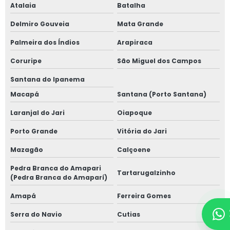
Atalaia
Batalha
Delmiro Gouveia
Mata Grande
Palmeira dos Índios
Arapiraca
Coruripe
São Miguel dos Campos
Santana do Ipanema
Macapá
Santana (Porto Santana)
Laranjal do Jari
Oiapoque
Porto Grande
Vitória do Jari
Mazagão
Calçoene
Pedra Branca do Amapari
Tartarugalzinho
(Pedra Branca do Amaparí)
Amapá
Ferreira Gomes
Serra do Navio
Cutias