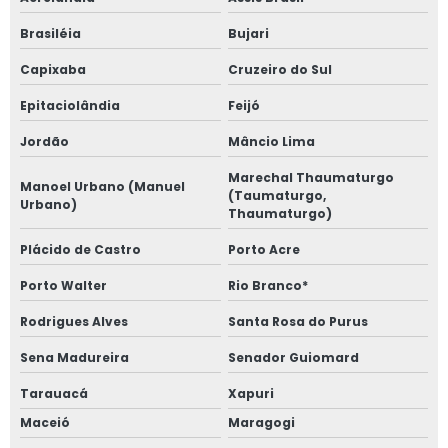
Brasiléia
Bujari
Capixaba
Cruzeiro do Sul
Epitaciolândia
Feijó
Jordão
Mâncio Lima
Marechal Thaumaturgo
Manoel Urbano (Manuel
(Taumaturgo,
Urbano)
Thaumaturgo)
Plácido de Castro
Porto Acre
Porto Walter
Rio Branco*
Rodrigues Alves
Santa Rosa do Purus
Sena Madureira
Senador Guiomard
Tarauacá
Xapuri
Maceió
Maragogi