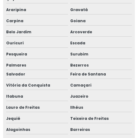
Araripina
Gravatá
Carpina
Goiana
Belo Jardim
Arcoverde
Ouricuri
Escada
Pesqueira
Surubim
Palmares
Bezerros
Salvador
Feira de Santana
Vitória da Conquista
Camaçari
Itabuna
Juazeiro
Lauro de Freitas
Ilhéus
Jequié
Teixeira de Freitas
Alagoinhas
Barreiras