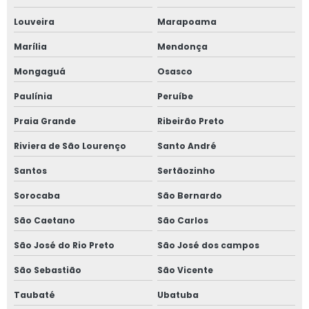
Louveira
Marapoama
Marília
Mendonça
Mongaguá
Osasco
Paulínia
Peruíbe
Praia Grande
Ribeirão Preto
Riviera de São Lourenço
Santo André
Santos
Sertãozinho
Sorocaba
São Bernardo
São Caetano
São Carlos
São José do Rio Preto
São José dos campos
São Sebastião
São Vicente
Taubaté
Ubatuba