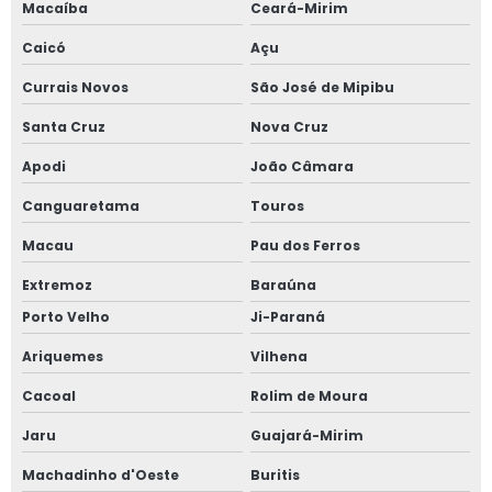
Macaíba
Ceará-Mirim
Caicó
Açu
Currais Novos
São José de Mipibu
Santa Cruz
Nova Cruz
Apodi
João Câmara
Canguaretama
Touros
Macau
Pau dos Ferros
Extremoz
Baraúna
Porto Velho
Ji-Paraná
Ariquemes
Vilhena
Cacoal
Rolim de Moura
Jaru
Guajará-Mirim
Machadinho d'Oeste
Buritis