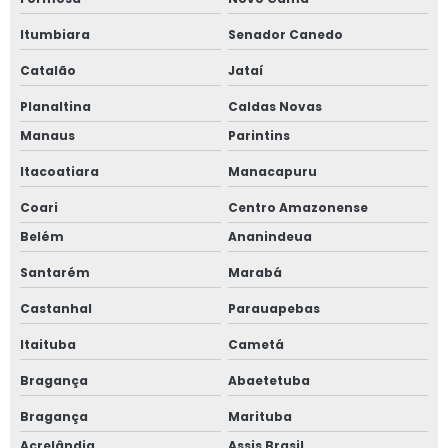
Itumbiara
Senador Canedo
Catalão
Jataí
Planaltina
Caldas Novas
Manaus
Parintins
Itacoatiara
Manacapuru
Coari
Centro Amazonense
Belém
Ananindeua
Santarém
Marabá
Castanhal
Parauapebas
Itaituba
Cametá
Bragança
Abaetetuba
Bragança
Marituba
Acrelândia
Assis Brasil