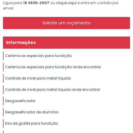
Ligue para
19 3935-2907
ou
clique aqui
e entre em contato por
email.
Solicite um orçamento
Informações
Cerâmicas especiais para fundição
Cerâmicas especiais para fundição onde encontrar
Controle de nível para metal líquido
Controle de nível para metal líquido onde encontrar
Desgaseificador
Desgaseificador de alumínio
Eixo de grafite para fundição