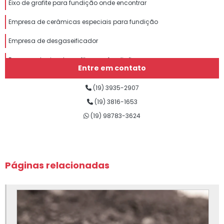
Eixo de grafite para fundição onde encontrar
Empresa de cerâmicas especiais para fundição
Empresa de desgaseificador
Empresa de eixo de grafite para fundição
Entre em contato
Empresa de grafite para fundição
(19) 3935-2907
Empresa de insumos para fundição
(19) 3816-1653
(19) 98783-3624
Empresa de lubrificantes para fundição
Empresa de nitreto de boro para fundição
Empresa de nitreto de silício para fundição
Páginas relacionadas
Empresa de sílica fundida
Empresa de silicato de cálcio para fundição
Empresa de tinta para fundição