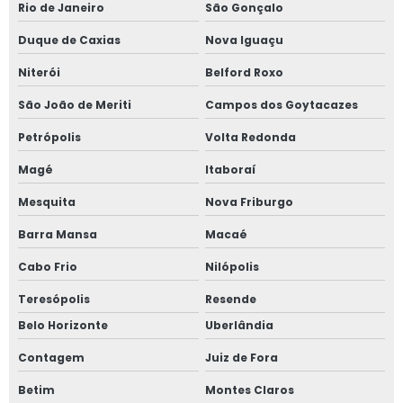
Rio de Janeiro
São Gonçalo
Equipamentos para fundição
Duque de Caxias
Nova Iguaçu
Filtro cerâmico para alumínio
Niterói
Belford Roxo
Fornecedor de grafite
São João de Meriti
Campos dos Goytacazes
Insumos para fundir alumínio
Petrópolis
Volta Redonda
Magé
Itaboraí
Insumos para fundição de alumínio
Mesquita
Nova Friburgo
Nitreto de boro
Barra Mansa
Macaé
Nitreto de boro em pó
Cabo Frio
Nilópolis
Nitreto de boro hexagonal
Teresópolis
Resende
Nitreto de silício
Belo Horizonte
Uberlândia
Peças em grafite
Contagem
Juiz de Fora
Rotor grafite
Betim
Montes Claros