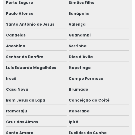
Porto Seguro
Simões Filho
Paulo Afonso
Eunápolis
Santo Antônio de Jesus
Valença
Candeias
Guanambi
Jacobina
Serrinha
Senhor do Bonfim
Dias d'Ávila
Luís Eduardo Magalhães
Itapetinga
Irecê
Campo Formoso
Casa Nova
Brumado
Bom Jesus da Lapa
Conceição do Coité
Itamaraju
Itaberaba
Cruz das Almas
Ipirá
Santo Amaro
Euclides da Cunha