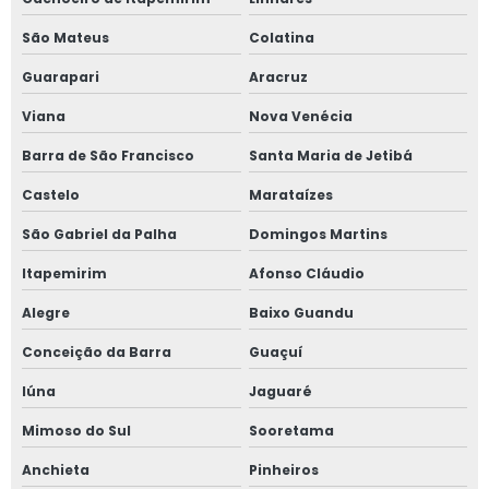
São Mateus
Colatina
Guarapari
Aracruz
Viana
Nova Venécia
Barra de São Francisco
Santa Maria de Jetibá
Castelo
Marataízes
São Gabriel da Palha
Domingos Martins
Itapemirim
Afonso Cláudio
Alegre
Baixo Guandu
Conceição da Barra
Guaçuí
Iúna
Jaguaré
Mimoso do Sul
Sooretama
Anchieta
Pinheiros