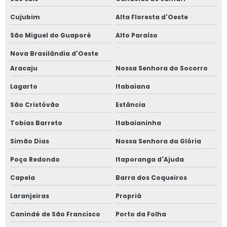
Cujubim
Alta Floresta d'Oeste
São Miguel do Guaporé
Alto Paraíso
Nova Brasilândia d'Oeste
Aracaju
Nossa Senhora do Socorro
Lagarto
Itabaiana
São Cristóvão
Estância
Tobias Barreto
Itabaianinha
Simão Dias
Nossa Senhora da Glória
Poço Redondo
Itaporanga d'Ajuda
Capela
Barra dos Coqueiros
Laranjeiras
Propriá
Canindé de São Francisco
Porto da Folha