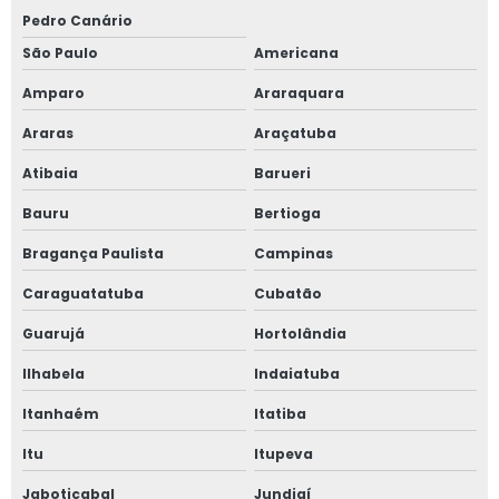
Pedro Canário
São Paulo
Americana
Amparo
Araraquara
Araras
Araçatuba
Atibaia
Barueri
Bauru
Bertioga
Bragança Paulista
Campinas
Caraguatatuba
Cubatão
Guarujá
Hortolândia
Ilhabela
Indaiatuba
Itanhaém
Itatiba
Itu
Itupeva
Jaboticabal
Jundiaí