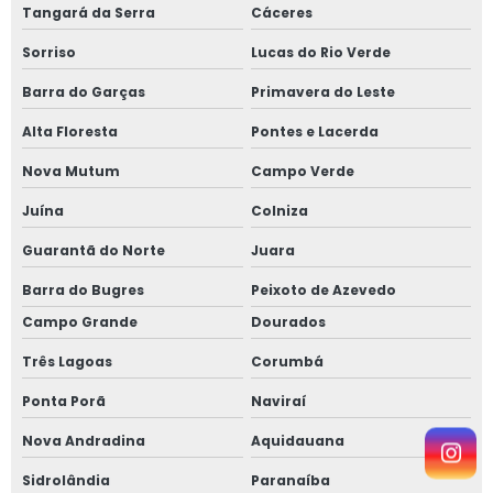
Tangará da Serra
Cáceres
Sorriso
Lucas do Rio Verde
Barra do Garças
Primavera do Leste
Alta Floresta
Pontes e Lacerda
Nova Mutum
Campo Verde
Juína
Colniza
Guarantã do Norte
Juara
Barra do Bugres
Peixoto de Azevedo
Campo Grande
Dourados
Três Lagoas
Corumbá
Ponta Porã
Naviraí
Nova Andradina
Aquidauana
Sidrolândia
Paranaíba