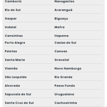
Camboriú
Navegantes
Rio do Sul
Araranguá
Gaspar
Biguaçu
Indaial
Mafra
Canoinhas
Itapema
Porto Alegre
Caxias do Sul
Pelotas
Canoas
Santa Maria
Gravataí
Viamão
Novo Hamburgo
São Leopoldo
Rio Grande
Alvorada
Passo Fundo
Sapucaia do Sul
Uruguaiana
Santa Cruz do Sul
Cachoeirinha