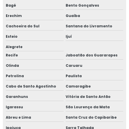
Bagé
Bento Gonçalves
Erechim
Guaíba
Cachoeira do Sul
Santana do Livramento
Esteio
Ijuí
Alegrete
Recife
Jaboatão dos Guararapes
Olinda
Caruaru
Petrolina
Paulista
Cabo de Santo Agostinho
Camaragibe
Garanhuns
Vitória de Santo Antão
Igarassu
São Lourenço da Mata
Abreu e Lima
Santa Cruz do Capibaribe
Ipojuca
Serra Talhada