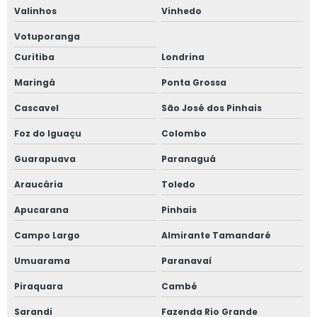
Valinhos
Vinhedo
Votuporanga
Curitiba
Londrina
Maringá
Ponta Grossa
Cascavel
São José dos Pinhais
Foz do Iguaçu
Colombo
Guarapuava
Paranaguá
Araucária
Toledo
Apucarana
Pinhais
Campo Largo
Almirante Tamandaré
Umuarama
Paranavaí
Piraquara
Cambé
Sarandi
Fazenda Rio Grande