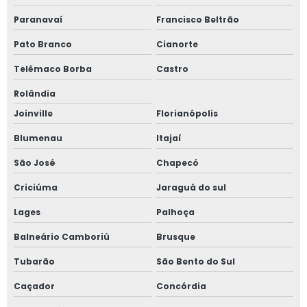
Paranavaí
Francisco Beltrão
Pato Branco
Cianorte
Telêmaco Borba
Castro
Rolândia
Joinville
Florianópolis
Blumenau
Itajaí
São José
Chapecó
Criciúma
Jaraguá do sul
Lages
Palhoça
Balneário Camboriú
Brusque
Tubarão
São Bento do Sul
Caçador
Concórdia