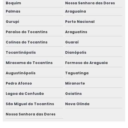
Boquim
Nossa Senhora das Dores
Palmas
Araguaína
Gurupi
Porto Nacional
Paraíso do Tocantins
Araguatins
Colinas do Tocantins
Guaraí
Tocantinópolis
Dianópolis
Miracema do Tocantins
Formoso do Araguaia
Augustinópolis
Taguatinga
Pedro Afonso
Miranorte
Lagoa da Confusão
Goiatins
São Miguel do Tocantins
Nova Olinda
Nossa Senhora das Dores