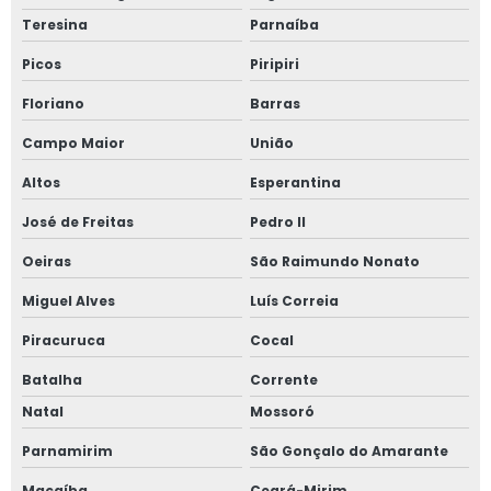
Teresina
Parnaíba
Picos
Piripiri
Floriano
Barras
Campo Maior
União
Altos
Esperantina
José de Freitas
Pedro II
Oeiras
São Raimundo Nonato
Miguel Alves
Luís Correia
Piracuruca
Cocal
Batalha
Corrente
Natal
Mossoró
Parnamirim
São Gonçalo do Amarante
Macaíba
Ceará-Mirim