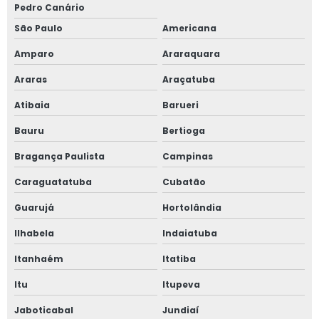
Pedro Canário
São Paulo
Americana
Amparo
Araraquara
Araras
Araçatuba
Atibaia
Barueri
Bauru
Bertioga
Bragança Paulista
Campinas
Caraguatatuba
Cubatão
Guarujá
Hortolândia
Ilhabela
Indaiatuba
Itanhaém
Itatiba
Itu
Itupeva
Jaboticabal
Jundiaí