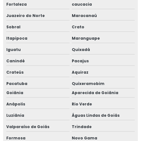
Fortaleza
caucacia
Juazeiro do Norte
Maracanaú
Sobral
Crato
Itapipoca
Maranguape
Iguatu
Quixadá
Canindé
Pacajus
Crateús
Aquiraz
Pacatuba
Quixeramobim
Goiânia
Aparecida de Goiânia
Anápolis
Rio Verde
Luziânia
Águas Lindas de Goiás
Valparaíso de Goiás
Trindade
Formosa
Novo Gama