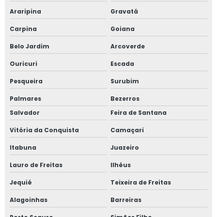
Araripina
Gravatá
Carpina
Goiana
Belo Jardim
Arcoverde
Ouricuri
Escada
Pesqueira
Surubim
Palmares
Bezerros
Salvador
Feira de Santana
Vitória da Conquista
Camaçari
Itabuna
Juazeiro
Lauro de Freitas
Ilhéus
Jequié
Teixeira de Freitas
Alagoinhas
Barreiras