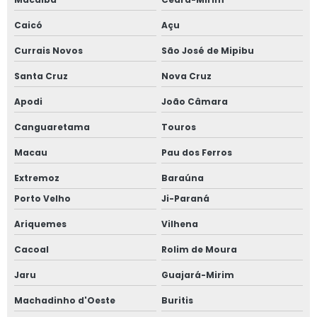
Caicó
Açu
Currais Novos
São José de Mipibu
Santa Cruz
Nova Cruz
Apodi
João Câmara
Canguaretama
Touros
Macau
Pau dos Ferros
Extremoz
Baraúna
Porto Velho
Ji-Paraná
Ariquemes
Vilhena
Cacoal
Rolim de Moura
Jaru
Guajará-Mirim
Machadinho d'Oeste
Buritis