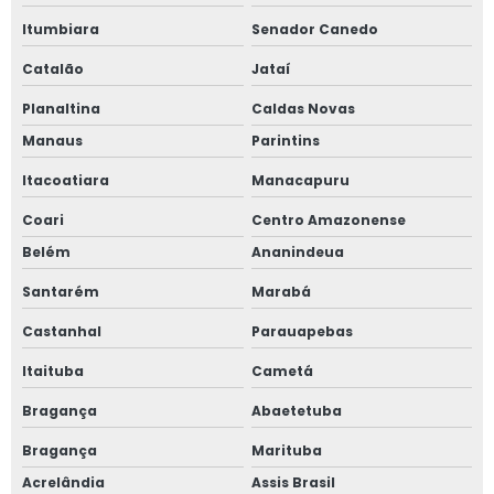
Itumbiara
Senador Canedo
Catalão
Jataí
Planaltina
Caldas Novas
Manaus
Parintins
Itacoatiara
Manacapuru
Coari
Centro Amazonense
Belém
Ananindeua
Santarém
Marabá
Castanhal
Parauapebas
Itaituba
Cametá
Bragança
Abaetetuba
Bragança
Marituba
Acrelândia
Assis Brasil