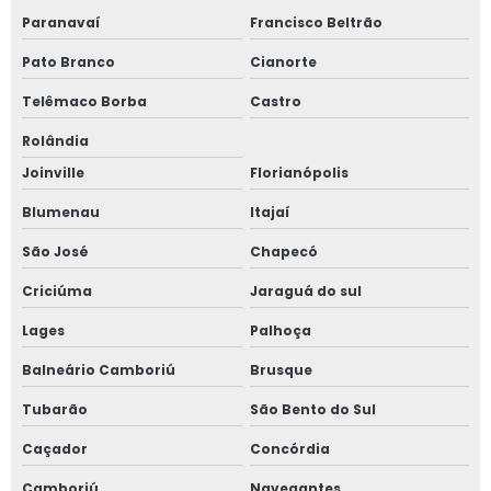
Paranavaí
Francisco Beltrão
Pato Branco
Cianorte
Telêmaco Borba
Castro
Rolândia
Joinville
Florianópolis
Blumenau
Itajaí
São José
Chapecó
Criciúma
Jaraguá do sul
Lages
Palhoça
Balneário Camboriú
Brusque
Tubarão
São Bento do Sul
Caçador
Concórdia
Camboriú
Navegantes