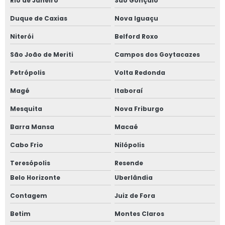
Rio de Janeiro
São Gonçalo
Filtro cerâmico para alumínio
Duque de Caxias
Nova Iguaçu
Fornecedor de grafite
Niterói
Belford Roxo
Insumos para fundir alumínio
São João de Meriti
Campos dos Goytacazes
Insumos para fundição de alumínio
Petrópolis
Volta Redonda
Nitreto de boro
Magé
Itaboraí
Nitreto de boro em pó
Mesquita
Nova Friburgo
Nitreto de boro hexagonal
Barra Mansa
Macaé
Nitreto de silício
Cabo Frio
Nilópolis
Peças em grafite
Teresópolis
Resende
Belo Horizonte
Uberlândia
Rotor grafite
Contagem
Juiz de Fora
Silicato de cálcio comprar
Betim
Montes Claros
Tinta para fundição