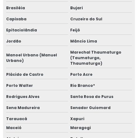
Brasiléia
Bujari
Capixaba
Cruzeiro do Sul
Epitaciolândia
Feijó
Jordão
Mâncio Lima
Marechal Thaumaturgo
Manoel Urbano (Manuel
(Taumaturgo,
Urbano)
Thaumaturgo)
Plácido de Castro
Porto Acre
Porto Walter
Rio Branco*
Rodrigues Alves
Santa Rosa do Purus
Sena Madureira
Senador Guiomard
Tarauacá
Xapuri
Maceió
Maragogi