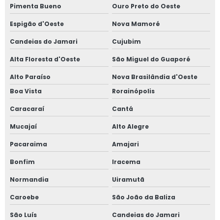
Pimenta Bueno
Ouro Preto do Oeste
Espigão d'Oeste
Nova Mamoré
Candeias do Jamari
Cujubim
Alta Floresta d'Oeste
São Miguel do Guaporé
Alto Paraíso
Nova Brasilândia d'Oeste
Boa Vista
Rorainópolis
Caracaraí
Cantá
Mucajaí
Alto Alegre
Pacaraima
Amajari
Bonfim
Iracema
Normandia
Uiramutã
Caroebe
São João da Baliza
São Luís
Candeias do Jamari