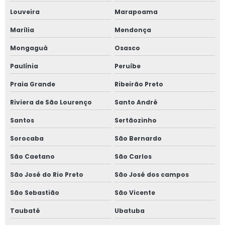
Louveira
Marapoama
Marília
Mendonça
Mongaguá
Osasco
Paulínia
Peruíbe
Praia Grande
Ribeirão Preto
Riviera de São Lourenço
Santo André
Santos
Sertãozinho
Sorocaba
São Bernardo
São Caetano
São Carlos
São José do Rio Preto
São José dos campos
São Sebastião
São Vicente
Taubaté
Ubatuba