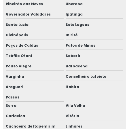
Ribeirão das Neves
Uberaba
Tinta refratária para fundição
Governador Valadares
Ipatinga
Material refratário para fundição
Santa Luzia
Sete Lagoas
Divinópolis
Ibirité
Poços de Caldas
Patos de Minas
Teófilo Otoni
Sabará
Pouso Alegre
Barbacena
Varginha
Conselheiro Lafeiete
Araguari
Itabira
Passos
Serra
Vila Velha
Cariacica
Vitória
Cachoeiro de Itapemirim
Linhares