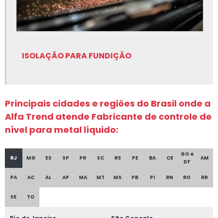
Lubrificantes para fundição
Nitreto de boro para fundição
Peças em grafite para fundição
ISOLAÇÃO PARA FUNDIÇÃO
Rotor de grafite para fundição
Rotor de grafite para fundição onde comprar
Sílica fundida
Principais cidades e regiões do Brasil onde a
Alfa Trend atende Fabricante de controle de
Sílica fundida onde comprar
nível para metal líquido:
Silicato de cálcio
Silicato de cálcio para fundição
GO e
RJ
MG
ES
SP
PR
SC
RS
PE
BA
CE
AM
DF
Tinta para fundição onde comprar
PA
AC
AL
AP
MA
MT
MS
PB
PI
RN
RO
RR
Tinta para fundição onde encontrar
SE
TO
Equipamentos para fundição