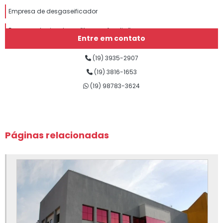
Empresa de desgaseificador
Empresa de eixo de grafite para fundição
Entre em contato
Empresa de grafite para fundição
(19) 3935-2907
Empresa de insumos para fundição
(19) 3816-1653
(19) 98783-3624
Empresa de lubrificantes para fundição
Empresa de nitreto de boro para fundição
Empresa de nitreto de silício para fundição
Páginas relacionadas
Empresa de sílica fundida
Empresa de silicato de cálcio para fundição
Empresa de tinta para fundição
Fábrica de eixo de grafite para fundição
Fábrica de insumos para fundição