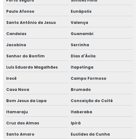
Porto Seguro
Simões Filho
Paulo Afonso
Eunápolis
Santo Antônio de Jesus
Valença
Candeias
Guanambi
Jacobina
Serrinha
Senhor do Bonfim
Dias d'Ávila
Luís Eduardo Magalhães
Itapetinga
Irecê
Campo Formoso
Casa Nova
Brumado
Bom Jesus da Lapa
Conceição do Coité
Itamaraju
Itaberaba
Cruz das Almas
Ipirá
Santo Amaro
Euclides da Cunha