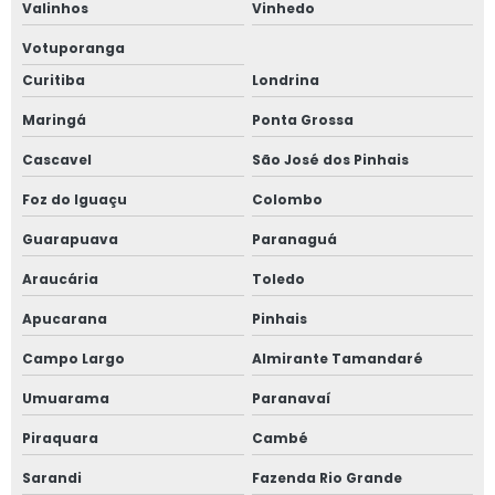
Valinhos
Vinhedo
Votuporanga
Curitiba
Londrina
Maringá
Ponta Grossa
Cascavel
São José dos Pinhais
Foz do Iguaçu
Colombo
Guarapuava
Paranaguá
Araucária
Toledo
Apucarana
Pinhais
Campo Largo
Almirante Tamandaré
Umuarama
Paranavaí
Piraquara
Cambé
Sarandi
Fazenda Rio Grande