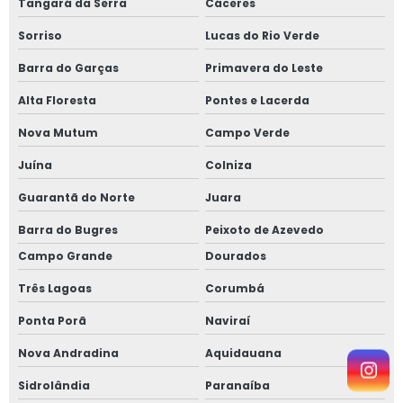
Tangará da Serra
Cáceres
Sorriso
Lucas do Rio Verde
Barra do Garças
Primavera do Leste
Alta Floresta
Pontes e Lacerda
Nova Mutum
Campo Verde
Juína
Colniza
Guarantã do Norte
Juara
Barra do Bugres
Peixoto de Azevedo
Campo Grande
Dourados
Três Lagoas
Corumbá
Ponta Porã
Naviraí
Nova Andradina
Aquidauana
Sidrolândia
Paranaíba