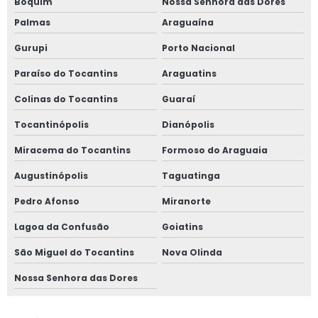
Boquim
Nossa Senhora das Dores
Palmas
Araguaína
Gurupi
Porto Nacional
Paraíso do Tocantins
Araguatins
Colinas do Tocantins
Guaraí
Tocantinópolis
Dianópolis
Miracema do Tocantins
Formoso do Araguaia
Augustinópolis
Taguatinga
Pedro Afonso
Miranorte
Lagoa da Confusão
Goiatins
São Miguel do Tocantins
Nova Olinda
Nossa Senhora das Dores