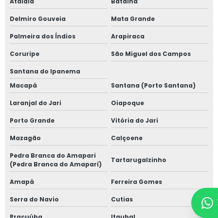
Atalaia
Batalha
Delmiro Gouveia
Mata Grande
Palmeira dos Índios
Arapiraca
Coruripe
São Miguel dos Campos
Santana do Ipanema
Macapá
Santana (Porto Santana)
Laranjal do Jari
Oiapoque
Porto Grande
Vitória do Jari
Mazagão
Calçoene
Pedra Branca do Amapari
Tartarugalzinho
(Pedra Branca do Amaparí)
Amapá
Ferreira Gomes
Serra do Navio
Cutias
Pracuúba
Itaubal