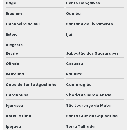
Bagé
Bento Gonçalves
Erechim
Guaíba
Cachoeira do Sul
Santana do Livramento
Esteio
Ijuí
Alegrete
Recife
Jaboatão dos Guararapes
Olinda
Caruaru
Petrolina
Paulista
Cabo de Santo Agostinho
Camaragibe
Garanhuns
Vitória de Santo Antão
Igarassu
São Lourenço da Mata
Abreu e Lima
Santa Cruz do Capibaribe
Ipojuca
Serra Talhada