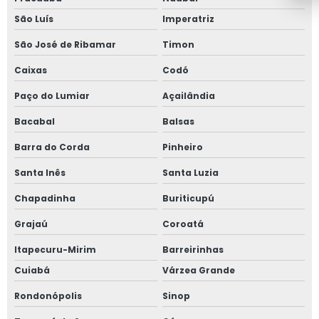
São Luís
Imperatriz
São José de Ribamar
Timon
Caixas
Codó
Paço do Lumiar
Açailândia
Bacabal
Balsas
Barra do Corda
Pinheiro
Santa Inês
Santa Luzia
Chapadinha
Buriticupú
Grajaú
Coroatá
Itapecuru-Mirim
Barreirinhas
Cuiabá
Várzea Grande
Rondonópolis
Sinop