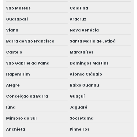
São Mateus
Colatina
Guarapari
Aracruz
Viana
Nova Venécia
Barra de São Francisco
Santa Maria de Jetibá
Castelo
Marataízes
São Gabriel da Palha
Domingos Martins
Itapemirim
Afonso Cláudio
Alegre
Baixo Guandu
Conceição da Barra
Guaçuí
Iúna
Jaguaré
Mimoso do Sul
Sooretama
Anchieta
Pinheiros