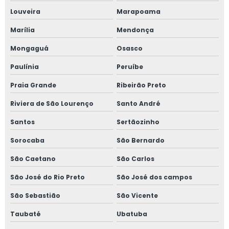
Louveira
Marapoama
Marília
Mendonça
Mongaguá
Osasco
Paulínia
Peruíbe
Praia Grande
Ribeirão Preto
Riviera de São Lourenço
Santo André
Santos
Sertãozinho
Sorocaba
São Bernardo
São Caetano
São Carlos
São José do Rio Preto
São José dos campos
São Sebastião
São Vicente
Taubaté
Ubatuba