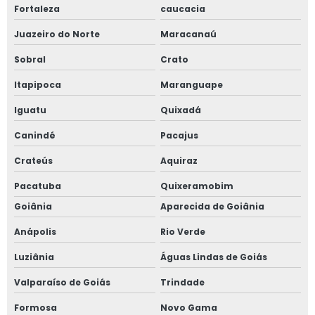
Fortaleza
caucacia
Juazeiro do Norte
Maracanaú
Sobral
Crato
Itapipoca
Maranguape
Iguatu
Quixadá
Canindé
Pacajus
Crateús
Aquiraz
Pacatuba
Quixeramobim
Goiânia
Aparecida de Goiânia
Anápolis
Rio Verde
Luziânia
Águas Lindas de Goiás
Valparaíso de Goiás
Trindade
Formosa
Novo Gama