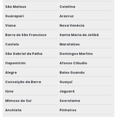
São Mateus
Colatina
Guarapari
Aracruz
Viana
Nova Venécia
Barra de São Francisco
Santa Maria de Jetibá
Castelo
Marataízes
São Gabriel da Palha
Domingos Martins
Itapemirim
Afonso Cláudio
Alegre
Baixo Guandu
Conceição da Barra
Guaçuí
Iúna
Jaguaré
Mimoso do Sul
Sooretama
Anchieta
Pinheiros