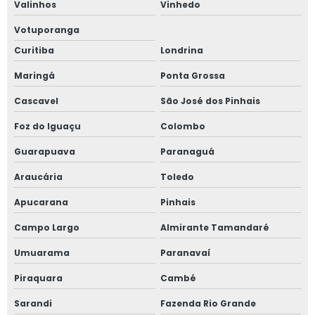
Valinhos
Vinhedo
Votuporanga
Curitiba
Londrina
Maringá
Ponta Grossa
Cascavel
São José dos Pinhais
Foz do Iguaçu
Colombo
Guarapuava
Paranaguá
Araucária
Toledo
Apucarana
Pinhais
Campo Largo
Almirante Tamandaré
Umuarama
Paranavaí
Piraquara
Cambé
Sarandi
Fazenda Rio Grande