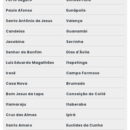
Paulo Afonso
Eunápolis
Santo Antônio de Jesus
Valença
Candeias
Guanambi
Jacobina
Serrinha
Senhor do Bonfim
Dias d'Ávila
Luís Eduardo Magalhães
Itapetinga
Irecê
Campo Formoso
Casa Nova
Brumado
Bom Jesus da Lapa
Conceição do Coité
Itamaraju
Itaberaba
Cruz das Almas
Ipirá
Santo Amaro
Euclides da Cunha