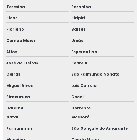
Teresina
Parnaíba
Picos
Piripiri
Floriano
Barras
Campo Maior
União
Altos
Esperantina
José de Freitas
Pedro II
Oeiras
São Raimundo Nonato
Miguel Alves
Luís Correia
Piracuruca
Cocal
Batalha
Corrente
Natal
Mossoró
Parnamirim
São Gonçalo do Amarante
Macaíba
Ceará-Mirim