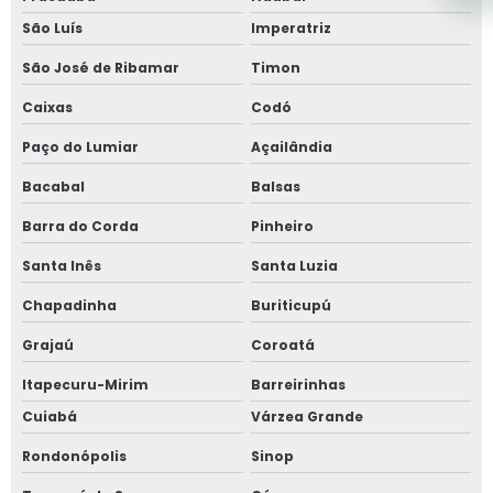
São Luís
Imperatriz
São José de Ribamar
Timon
Caixas
Codó
Paço do Lumiar
Açailândia
Bacabal
Balsas
Barra do Corda
Pinheiro
Santa Inês
Santa Luzia
Chapadinha
Buriticupú
Grajaú
Coroatá
Itapecuru-Mirim
Barreirinhas
Cuiabá
Várzea Grande
Rondonópolis
Sinop