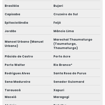
Brasiléia
Bujari
Capixaba
Cruzeiro do Sul
Epitaciolândia
Feijó
Jordão
Mâncio Lima
Marechal Thaumaturgo
Manoel Urbano (Manuel
(Taumaturgo,
Urbano)
Thaumaturgo)
Plácido de Castro
Porto Acre
Porto Walter
Rio Branco*
Rodrigues Alves
Santa Rosa do Purus
Sena Madureira
Senador Guiomard
Tarauacá
Xapuri
Maceió
Maragogi