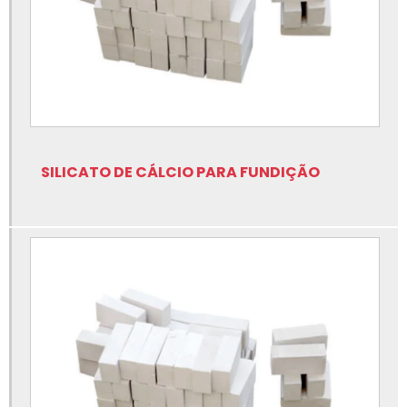
Fábrica de isolação para fundição
Fábrica de lubrificantes para fundição
Fábrica de nitreto de boro para fundição
Fábrica de nitreto de silício para fundição
Fábrica de rotor de grafite para fundição
SILICATO DE CÁLCIO PARA FUNDIÇÃO
Fabricante cerâmicas especiais para fundição
Fabricante de controle de nível para metal líquido
Fabricante de eixo de grafite para fundição
Fabricante de insumos para fundição
Fabricante de lubrificantes para fundição
Fabricante de nitreto de silício para fundição
Fabricante de peças em grafite para fundição