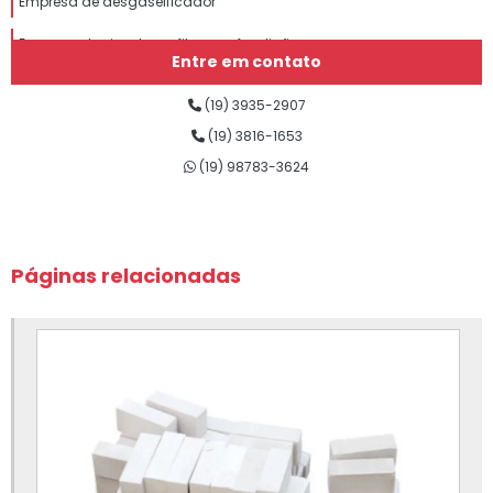
Empresa de desgaseificador
Empresa de eixo de grafite para fundição
Entre em contato
Empresa de grafite para fundição
(19) 3935-2907
Empresa de insumos para fundição
(19) 3816-1653
(19) 98783-3624
Empresa de lubrificantes para fundição
Empresa de nitreto de boro para fundição
Empresa de nitreto de silício para fundição
Páginas relacionadas
Empresa de sílica fundida
Empresa de silicato de cálcio para fundição
Empresa de tinta para fundição
Fábrica de eixo de grafite para fundição
Fábrica de insumos para fundição