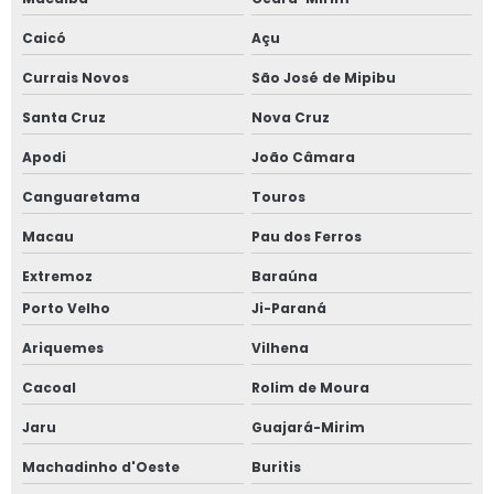
Caicó
Açu
Currais Novos
São José de Mipibu
Santa Cruz
Nova Cruz
Apodi
João Câmara
Canguaretama
Touros
Macau
Pau dos Ferros
Extremoz
Baraúna
Porto Velho
Ji-Paraná
Ariquemes
Vilhena
Cacoal
Rolim de Moura
Jaru
Guajará-Mirim
Machadinho d'Oeste
Buritis