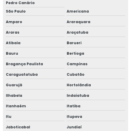
Pedro Canário
São Paulo
Americana
Amparo
Araraquara
Araras
Araçatuba
Atibaia
Barueri
Bauru
Bertioga
Bragança Paulista
Campinas
Caraguatatuba
Cubatão
Guarujá
Hortolândia
Ilhabela
Indaiatuba
Itanhaém
Itatiba
Itu
Itupeva
Jaboticabal
Jundiaí