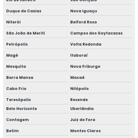
Fornecedor de grafite
Duque de Caxias
Nova Iguaçu
Insumos para fundir alumínio
Niterói
Belford Roxo
São João de Meriti
Campos dos Goytacazes
Insumos para fundição de alumínio
Petrópolis
Volta Redonda
Nitreto de boro
Magé
Itaboraí
Nitreto de boro em pó
Mesquita
Nova Friburgo
Nitreto de boro hexagonal
Barra Mansa
Macaé
Nitreto de silício
Cabo Frio
Nilópolis
Peças em grafite
Teresópolis
Resende
Rotor grafite
Belo Horizonte
Uberlândia
Silicato de cálcio comprar
Contagem
Juiz de Fora
Tinta para fundição
Betim
Montes Claros