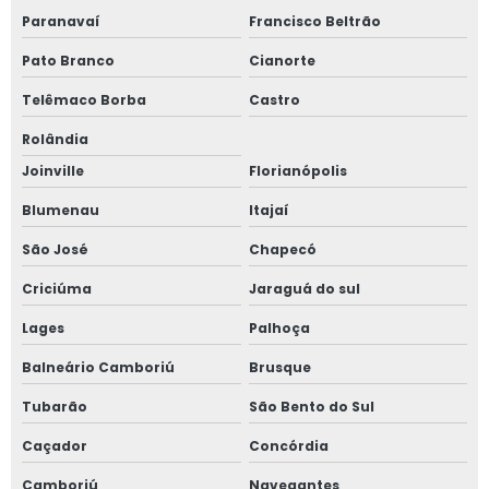
Paranavaí
Francisco Beltrão
Pato Branco
Cianorte
Telêmaco Borba
Castro
Rolândia
Joinville
Florianópolis
Blumenau
Itajaí
São José
Chapecó
Criciúma
Jaraguá do sul
Lages
Palhoça
Balneário Camboriú
Brusque
Tubarão
São Bento do Sul
Caçador
Concórdia
Camboriú
Navegantes