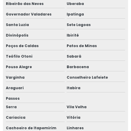
Tinta refratária para fundição
Ribeirão das Neves
Uberaba
Material refratário para fundição
Governador Valadares
Ipatinga
Santa Luzia
Sete Lagoas
Divinópolis
Ibirité
Poços de Caldas
Patos de Minas
Teófilo Otoni
Sabará
Pouso Alegre
Barbacena
Varginha
Conselheiro Lafeiete
Araguari
Itabira
Passos
Serra
Vila Velha
Cariacica
Vitória
Cachoeiro de Itapemirim
Linhares