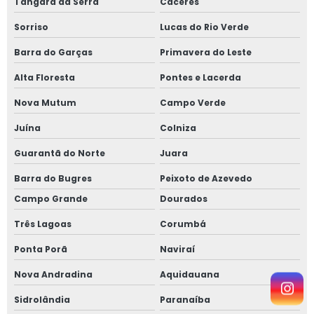
Tangará da Serra
Cáceres
Sorriso
Lucas do Rio Verde
Barra do Garças
Primavera do Leste
Alta Floresta
Pontes e Lacerda
Nova Mutum
Campo Verde
Juína
Colniza
Guarantã do Norte
Juara
Barra do Bugres
Peixoto de Azevedo
Campo Grande
Dourados
Três Lagoas
Corumbá
Ponta Porã
Naviraí
Nova Andradina
Aquidauana
Sidrolândia
Paranaíba