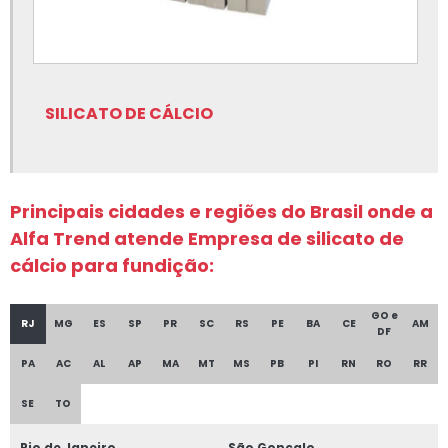
Nitreto de boro para fundição
Peças em grafite para fundição
Rotor de grafite para fundição
SILICATO DE CÁLCIO
Rotor de grafite para fundição onde comprar
Sílica fundida
Principais cidades e regiões do Brasil onde a
Sílica fundida onde comprar
Alfa Trend atende Empresa de silicato de
Silicato de cálcio
cálcio para fundição:
Silicato de cálcio para fundição
GO e
RJ
MG
ES
SP
PR
SC
RS
PE
BA
CE
AM
Tinta para fundição onde comprar
DF
PA
AC
AL
AP
MA
MT
MS
PB
PI
RN
RO
RR
Tinta para fundição onde encontrar
SE
TO
Equipamentos para fundição
Filtro cerâmico para alumínio
Rio de Janeiro
São Gonçalo