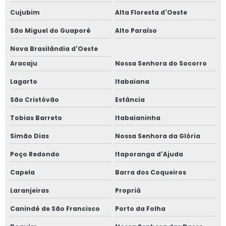
Cujubim
Alta Floresta d'Oeste
São Miguel do Guaporé
Alto Paraíso
Nova Brasilândia d'Oeste
Aracaju
Nossa Senhora do Socorro
Lagarto
Itabaiana
São Cristóvão
Estância
Tobias Barreto
Itabaianinha
Simão Dias
Nossa Senhora da Glória
Poço Redondo
Itaporanga d'Ajuda
Capela
Barra dos Coqueiros
Laranjeiras
Propriá
Canindé de São Francisco
Porto da Folha