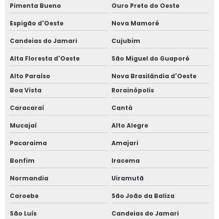
Pimenta Bueno
Ouro Preto do Oeste
Espigão d'Oeste
Nova Mamoré
Candeias do Jamari
Cujubim
Alta Floresta d'Oeste
São Miguel do Guaporé
Alto Paraíso
Nova Brasilândia d'Oeste
Boa Vista
Rorainópolis
Caracaraí
Cantá
Mucajaí
Alto Alegre
Pacaraima
Amajari
Bonfim
Iracema
Normandia
Uiramutã
Caroebe
São João da Baliza
São Luís
Candeias do Jamari