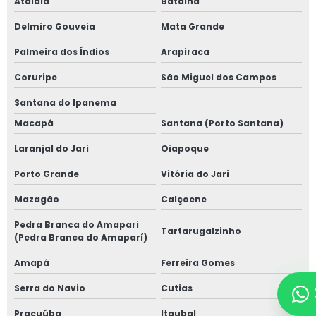
Atalaia
Batalha
Delmiro Gouveia
Mata Grande
Palmeira dos Índios
Arapiraca
Coruripe
São Miguel dos Campos
Santana do Ipanema
Macapá
Santana (Porto Santana)
Laranjal do Jari
Oiapoque
Porto Grande
Vitória do Jari
Mazagão
Calçoene
Pedra Branca do Amapari
Tartarugalzinho
(Pedra Branca do Amaparí)
Amapá
Ferreira Gomes
Serra do Navio
Cutias
Pracuúba
Itaubal