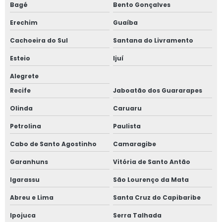
Bagé
Bento Gonçalves
Erechim
Guaíba
Cachoeira do Sul
Santana do Livramento
Esteio
Ijuí
Alegrete
Recife
Jaboatão dos Guararapes
Olinda
Caruaru
Petrolina
Paulista
Cabo de Santo Agostinho
Camaragibe
Garanhuns
Vitória de Santo Antão
Igarassu
São Lourenço da Mata
Abreu e Lima
Santa Cruz do Capibaribe
Ipojuca
Serra Talhada