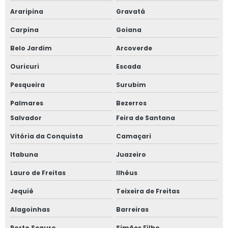
Araripina
Gravatá
Carpina
Goiana
Belo Jardim
Arcoverde
Ouricuri
Escada
Pesqueira
Surubim
Palmares
Bezerros
Salvador
Feira de Santana
Vitória da Conquista
Camaçari
Itabuna
Juazeiro
Lauro de Freitas
Ilhéus
Jequié
Teixeira de Freitas
Alagoinhas
Barreiras
Porto Seguro
Simões Filho