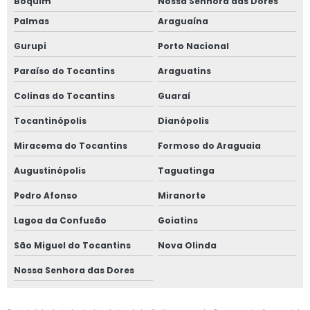
Boquim
Nossa Senhora das Dores
Palmas
Araguaína
Gurupi
Porto Nacional
Paraíso do Tocantins
Araguatins
Colinas do Tocantins
Guaraí
Tocantinópolis
Dianópolis
Miracema do Tocantins
Formoso do Araguaia
Augustinópolis
Taguatinga
Pedro Afonso
Miranorte
Lagoa da Confusão
Goiatins
São Miguel do Tocantins
Nova Olinda
Nossa Senhora das Dores