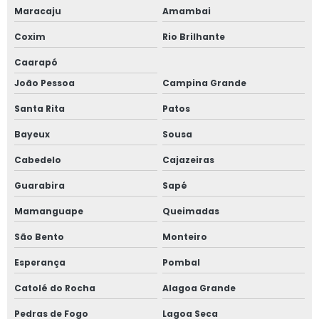
Maracaju
Amambai
Coxim
Rio Brilhante
Caarapó
João Pessoa
Campina Grande
Santa Rita
Patos
Bayeux
Sousa
Cabedelo
Cajazeiras
Guarabira
Sapé
Mamanguape
Queimadas
São Bento
Monteiro
Esperança
Pombal
Catolé do Rocha
Alagoa Grande
Pedras de Fogo
Lagoa Seca