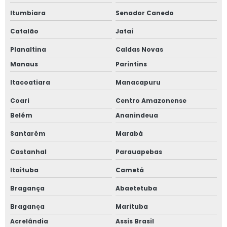
Itumbiara
Senador Canedo
Catalão
Jataí
Planaltina
Caldas Novas
Manaus
Parintins
Itacoatiara
Manacapuru
Coari
Centro Amazonense
Belém
Ananindeua
Santarém
Marabá
Castanhal
Parauapebas
Itaituba
Cametá
Bragança
Abaetetuba
Bragança
Marituba
Acrelândia
Assis Brasil