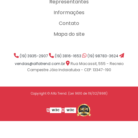
Representantes
Informações
Contato
Mapa do site
(19) 3935-2907
(19) 3816-1653
(19) 98783-3624
vendas@alfatrend.com.br
Rua Macassit, 555 - Recreio
Campestre Jóia Indaiatuba - CEP: 13347-190
Copyright © Alfa Trend. (Lei 9610 de 19/02/1998)
W3C
W3C