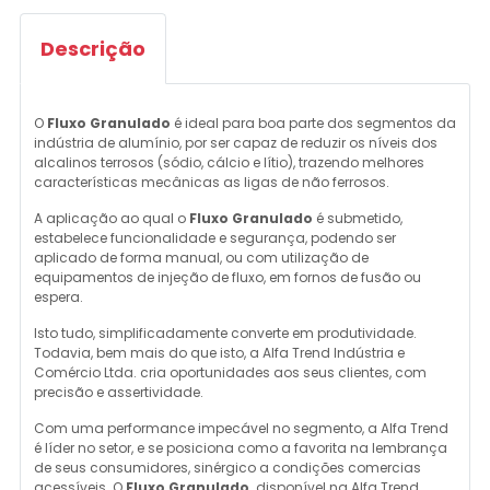
Descrição
O
Fluxo Granulado
é ideal para boa parte dos segmentos da
indústria de alumínio, por ser capaz de reduzir os níveis dos
alcalinos terrosos (sódio, cálcio e lítio), trazendo melhores
características mecânicas as ligas de não ferrosos.
A aplicação ao qual o
Fluxo Granulado
é submetido,
estabelece funcionalidade e segurança, podendo ser
aplicado de forma manual, ou com utilização de
equipamentos de injeção de fluxo, em fornos de fusão ou
espera.
Isto tudo, simplificadamente converte em produtividade.
Todavia, bem mais do que isto, a Alfa Trend Indústria e
Comércio Ltda. cria oportunidades aos seus clientes, com
precisão e assertividade.
Com uma performance impecável no segmento, a Alfa Trend
é líder no setor, e se posiciona como a favorita na lembrança
de seus consumidores, sinérgico a condições comercias
acessíveis. O
Fluxo Granulado
disponível na Alfa Trend