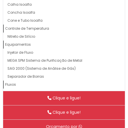
Calha Isoalfa
Concha Isoalfa
Cone e Tubo Isoalfa
Controle de Temperatura
Nitreto de Silício
Equipamentos
Injetor de Fluxo
MEGA SPM Sistema de Purificação de Metal
SAG 2000 (Sistema de Análise de Gás)
Separador de Borras
Fluxos
Flux Pó
Clique e ligue!
Fluxo Granulado
Lubrificantes
Clique e ligue!
Alfa Lub
Alfa Lub – 80G
Orçamento por